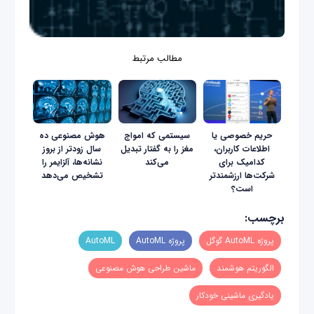
مطالب مرتبط
حریم خصوصی یا
سیستمی که امواج
هوش مصنوعی ده
اطلاعات کاربران،
مغز را به گفتار تبدیل
سال زودتر از بروز
کدامیک برای
می‌کند
نشانه‌ها، آلزایمر را
شرکت‌ها ارزشمندتر
تشخیص می‌دهد
است؟
برچسب:
پروژه AutoML گوگل
پروژه AutoML
AutoML
الگوریتم هوشمند
ماشین طراحی هوش مصنوعی
یادگیری ماشینی خودکار