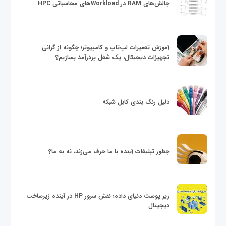
چالش‌های RAM در Workloadهای محاسباتی HPC
آموزش تعمیرات لپ‌تاپ و کامپیوتر؛ چگونه از گرانی
تجهیزات دیجیتال، یک شغل پردرآمد بسازیم؟
دلیل رنگ بندی کابل شبکه
چطور تبلیغات آینده با ما حرف می‌زند، نه به ما؟
زیر پوست دنیای داده؛ نقش سرور HP در آینده زیرساخت
دیجیتال