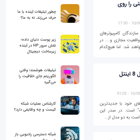
ازی 400 گیگابایتی را روی
چطور تبلیغات آینده با ما
حرف می‌زند، نه به ما؟
10/06/1
ازندگان کامپیوترهای
زیر پوست دنیای داده؛
 هدست‌های واقعیت مجازی و.... در
نقش سرور HP در آینده
2017 وارد شده و خواهند شد. اما هیچ‌کدام
زیرساخت دیجیتال
تبلیغات هوشمند؛ وقتی
لپ‌تاپ دل XPS 13 با پردازنده‌های نسل 8 اینتل
الگوریتم جای خلاقیت را
می‌گیرد
10/06/13
های خود با جدیدترین
کارشناس عملیات شبکه
کیست و چه وظایفی دارد؟
ک" است. در صدر این
شبکه دسترسی رادیویی باز