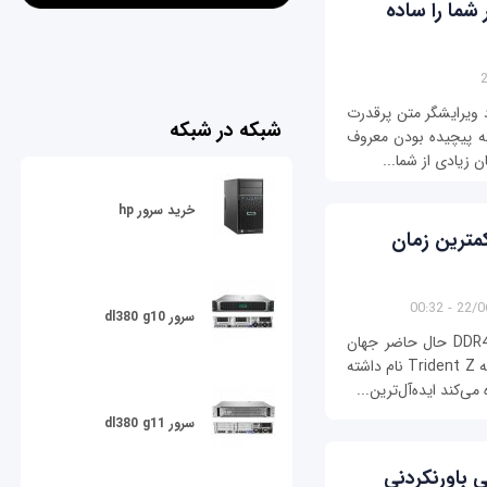
صفحه کلید میانبرهای Vim کار شما را ساده
د ویرایشگر متن پرقدرت
شبکه در شبکه
رایشگر به پیچیده بودن معروف
 زیادی از شما...
خرید سرور hp
ا کمترین زمان
22/06/1
سرور dl380 g10
شرکت جی ‌اسکیل به تازگی از سریع‌ترین حافظه DDR4 حال حاضر جهان
ویژه کامپیوترهای خانگی رونمایی کرد. این حافظه که Trident Z نام داشته
سرور dl380 g11
 با قیمتی باورنکردنی