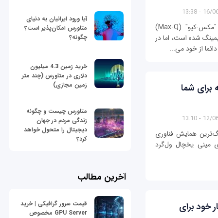
16/06/13
آیا ورود ایرانیان به دنیای
انویدیا مدت‌هاست که با معرفی پروژه گرافیکی "مکس-کیو" (Max-Q)
متاورس امکان‌پذیر است؟
چگونه؟
ینگ شده است، اما در
ئما از خود می‌...
خرید زمین 4.3 میلیون
دلاری در متاورس (چند متر
زمین مجازی)
 برای شما
متاورس چیست و چگونه
12/06/13
زندگی مردم در جهان
دیجیتال را متحول خواهد
گ‌ترین همایش فناوری
کرد؟
پای مینی یخچال ول‌گرد
آخرین مطالب
قیمت سرور گرافیکی | خرید
‌ترین راه‌کار خود برای
GPU Server مخصوص