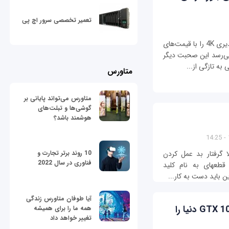
تعمیر تخصصی سرور اچ پی
همان‌گونه که اطلاع دارید پروژکتورهایی با تفکیک‌پذیری 4K را با قیمت‌های
 می‌رسد این صحبت دیگر
ه تازگی از...
متاورس
متاورس می‌تواند پایانی بر
گوشی‌ها و تبلت‌های
هوشمند باشد؟
لا گرفتار بد عمل کردن
10 روند برتر تجارت و
فناوری در سال 2022
ماوس نیز شده‎اید. مقصر اغلب این مشکلات قطعه‎ای به نام کلید
آیا طوفان متاورس زندگی
گیگابایت کوچک‌ترین کارت گرافیک GTX 1080 دنیا را
همه ما را برای همیشه
تغییر خواهد داد