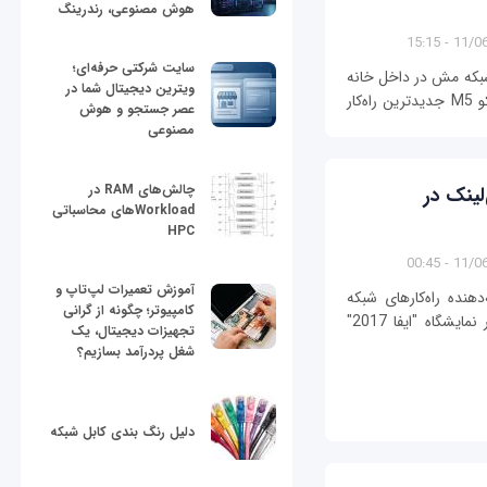
هوش مصنوعی، رندرینگ
11/06/13
سایت شرکتی حرفه‌ای؛
بکه مش در داخل خانه
ویترین دیجیتال شما در
را به نمایشگاه ایفا 2017 در برلین آورده است. دکو M5 جدیدترین راه‌کار
عصر جستجو و هوش
مصنوعی
چالش‌های RAM در
 وایرلس MU-MIMO دی‌لینک در
Workloadهای محاسباتی
HPC
11/06/13
آموزش تعمیرات لپ‌تاپ و
دهنده راه‌کارهای شبکه
کامپیوتر؛ چگونه از گرانی
برای خانه‌های دیجیتال دو روتر جدید EXO را در نمایشگاه "ایفا 2017"
تجهیزات دیجیتال، یک
شغل پردرآمد بسازیم؟
دلیل رنگ بندی کابل شبکه