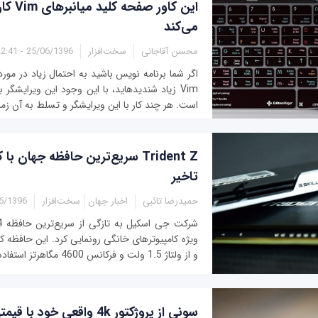
این کاور 
می‌کند
محسن آقاجانی
سخت‌افزار
25/06/1396 - 22:41
اگر شما برنامه نویس باشید به احتمال زیاد در مور
Vim زیاد شندیده‎اید، با این وجود این وی
است. هر چند کار با این ویرایشگر و تسلط به آن زمان
Trident Z سریع‌ترین حافظه جهان ب
تاخیر
حمیدرضا تائبی
اخبار جهان
سخت‌افزار
396 - 00:32
و از ولتاژ 1.5 ولت و فرکانس 4600 مگاهرتز استفاده می‌کند ایده‌آل‌ترین...
سونی از پروژکتور 4k واقعی خود