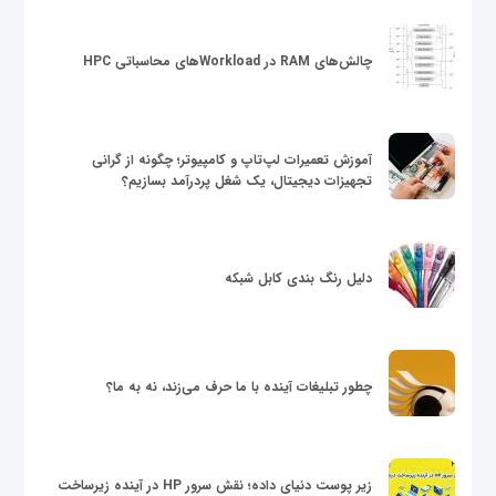
چالش‌های RAM در Workloadهای محاسباتی HPC
آموزش تعمیرات لپ‌تاپ و کامپیوتر؛ چگونه از گرانی
تجهیزات دیجیتال، یک شغل پردرآمد بسازیم؟
دلیل رنگ بندی کابل شبکه
چطور تبلیغات آینده با ما حرف می‌زند، نه به ما؟
زیر پوست دنیای داده؛ نقش سرور HP در آینده زیرساخت