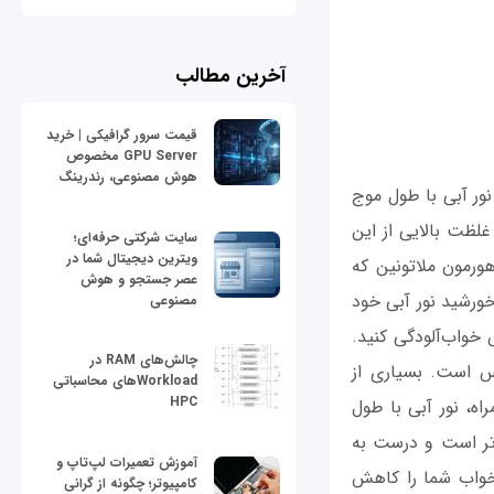
آخرین مطالب
قیمت سرور گرافیکی | خرید
GPU Server مخصوص
هوش مصنوعی، رندرینگ
نور آبی با طول موج
لظت بالایی از این
سایت شرکتی حرفه‌ای؛
ویترین دیجیتال شما در
هورمون ملاتونین که
عصر جستجو و هوش
ورشید نور آبی خود
مصنوعی
خواب‌آلودگی کنید.
چالش‌های RAM در
س است. بسیاری از
Workloadهای محاسباتی
HPC
اه، نور آبی با طول
‌تر است و درست به
آموزش تعمیرات لپ‌تاپ و
 خواب شما را کاهش
کامپیوتر؛ چگونه از گرانی