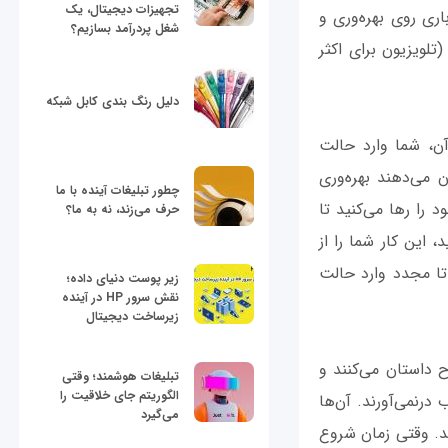
تجهیزات دیجیتال، یک
ی روی بهر‌ه‌وری و
شغل پردرآمد بسازیم؟
لویزیون برای اکثر
دلیل رنگ بندی کابل شبکه
از دارید. بعد از آن، شما وارد حالت
FLO)می‌شوید. تحقیقات نشان می‌دهند بهره‌وری
چطور تبلیغات آینده با ما
 را رها می‌کنید تا
حرف می‌زند، نه به ما؟
 این کار شما را از
لی داشته باشید تا مجدد وارد حالت
زیر پوست دنیای داده؛
نقش سرور HP در آینده
زیرساخت دیجیتال
داستان می‌کنند و
تبلیغات هوشمند؛ وقتی
الگوریتم جای خلاقیت را
درنمی‌آورند. آن‌ها
می‌گیرد
رند. وقتی زمان شروع