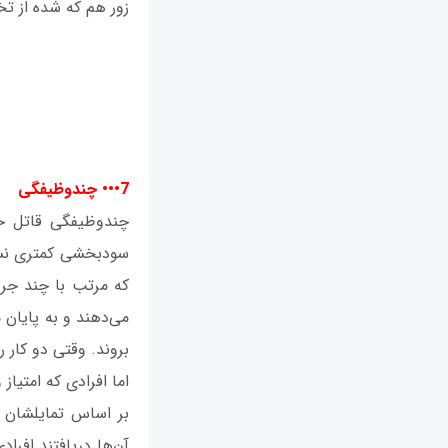
زور هم که شده از تخ
7••• چندوظیفگی
چندوظیفگی قاتل خل
سودبخشی کمتری نسبت
که مرتب با چند جریا
می‌دهند و به پایان م
بروند. وقتی دو کار 
اما افرادی که امتیاز
بر اساس تمایلشان ب
آن‌‌ها دریافتند افر