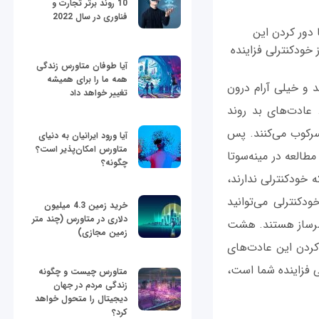
10 روند برتر تجارت و
فناوری در سال 2022
دور کردن این
 خودکنترلی فزاینده
آیا طوفان متاورس زندگی
همه ما را برای همیشه
د و خیلی آرام درون
تغییر خواهد داد
 عادت‌های بد روند
سرکوب می‌کنند. پس
آیا ورود ایرانیان به دنیای
متاورس امکان‌پذیر است؟
مطالعه در مینه‌سوتا
چگونه؟
ه خودکنترلی ندارند،
کنترلی می‌توانید
خرید زمین 4.3 میلیون
دلاری در متاورس (چند متر
سرساز هستند. هشت
زمین مجازی)
کردن این عادت‌های
ی فزاینده شما است،
متاورس چیست و چگونه
زندگی مردم در جهان
دیجیتال را متحول خواهد
کرد؟