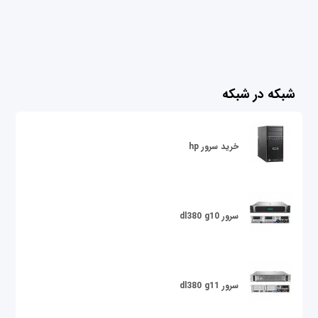
شبکه در شبکه
خرید سرور hp
سرور dl380 g10
سرور dl380 g11