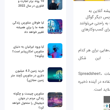
10 روند برتر تجارت و
فناوری در سال 2022
یشه آنلاین به
رویس دیگر گوگل
به راحتی می‌توانند
آیا طوفان متاورس زندگی
همه ما را برای همیشه
برای کسب‌وکارهای
تغییر خواهد داد
آیا ورود ایرانیان به دنیای
‌هایی برای هر کدام
متاورس امکان‌پذیر است؟
چگونه؟
ه این شکل
خرید زمین 4.3 میلیون
برای ساخت هر کدام از فرمت‌های مدنظرتان به‌جای Document در این لینک، کلمات Spreadsheet،
دلاری در متاورس (چند متر
زمین مجازی)
ای استفاده در آینده ذخیره
متاورس چیست و چگونه
زندگی مردم در جهان
دیجیتال را متحول خواهد
کرد؟