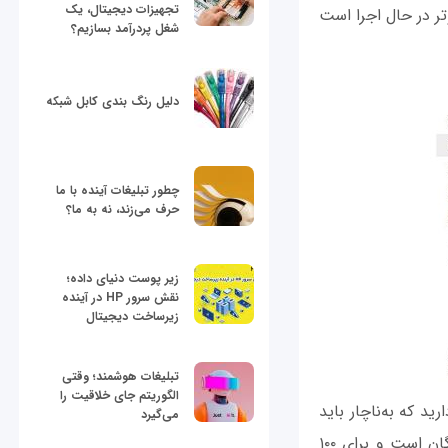
تجهیزات دیجیتال، یک
وتر در حال اجرا است
شغل پردرآمد بسازیم؟
دلیل رنگ بندی کابل شبکه
چطور تبلیغات آینده با ما
حرف می‌زند، نه به ما؟
زیر پوست دنیای داده؛
نقش سرور HP در آینده
زیرساخت دیجیتال
تبلیغات هوشمند؛ وقتی
الگوریتم جای خلاقیت را
د که به‌ناچار باید
می‌گیرد
کمی هزینه به گوگل پرداخت کنید. اما این هزینه چندان زیاد نیست. تا ۱۵ گیگابایت رایگان است و برای ۱۰۰