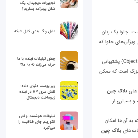
تجهیزات دیجیتال، یک
شغل پردرآمد بسازیم؟
ت. جاوا یک زبان
دلیل رنگ بندی کابل شبکه
 ویژگی‌های جاوا که
چطور تبلیغات آینده با ما
: جاوا از پارادایم‌های متمرکز مثل شی‌گرایی (Object-Oriented) پشتیبانی
حرف می‌زند، نه به ما؟
ی بزرگ است که ممکن
زیر پوست دنیای داده؛
‌های
بلاک چین
نقش سرور HP در آینده
زیرساخت دیجیتال
 و بسیاری از
تبلیغات هوشمند؛ وقتی
جاوا (JVM) اجرا می‌شوند که به آن‌ها امکان
الگوریتم جای خلاقیت را
می‌گیرد
امه‌های
بلاک چین