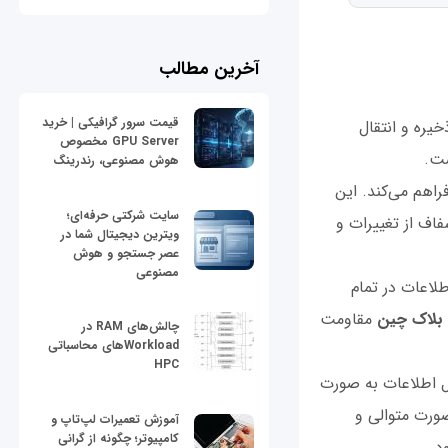
آخرین مطالب
قیمت سرور گرافیکی | خرید
خیره و انتقال
GPU Server مخصوص
ت.
هوش مصنوعی، رندرینگ
اهم می‌کند. این
سایت شرکتی حرفه‌ای؛
اف از تغییرات و
ویترین دیجیتال شما در
عصر جستجو و هوش
مصنوعی
لاعات در تمام
بلاک چین
مقاومت
چالش‌های RAM در
Workloadهای محاسباتی
HPC
ل اطلاعات به صورت
ورت متوالی و
آموزش تعمیرات لپ‌تاپ و
کامپیوتر؛ چگونه از گرانی
د.