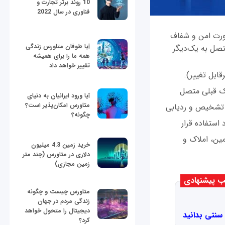
10 روند برتر تجارت و
فناوری در سال 2022
 به‌صورت امن و شفاف
آیا طوفان متاورس زندگی
تصل به یک‌دیگر
همه ما را برای همیشه
تغییر خواهد داد
ابل تغییر).
یکتا تایید و به بلاک قبلی متصل
آیا ورود ایرانیان به دنیای
متاورس امکان‌پذیر است؟
تشخیص و ردیابی
چگونه؟
) معرفی و مورد استفاده قرار
مین، املاک و
خرید زمین 4.3 میلیون
دلاری در متاورس (چند متر
زمین مجازی)
 پیشنهادی
متاورس چیست و چگونه
زندگی مردم در جهان
دیجیتال را متحول خواهد
 سنتی بدانید
کرد؟