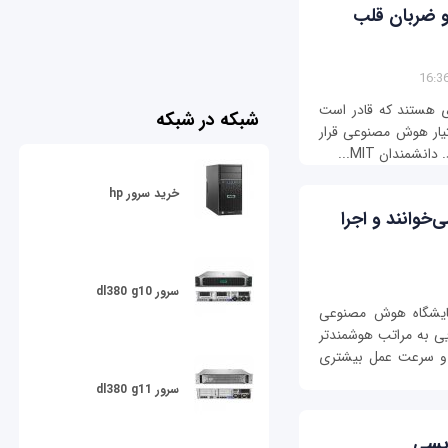
و ضربان قلب
ش سامانه‌ای هستند که قادر است
شبکه در شبکه
ختیار هوش مصنوعی قرار
شمندان MIT...
خرید سرور hp
‌خوانند و اجرا
سرور dl380 g10
گران علوم کامپیوتر MIT و آزمایشگاه هوش مصنوعی
هایی به مراتب هوشمند‌تر
ت و سرعت عمل بیشتری
سرور dl380 g11