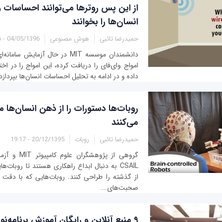
از این پس روترها می‌توانند احساسات 
انسان‌ها را بخوانند
حمیدرضا تائبی
هوش مصنوعی
04/05/1396 - 16:36
دانشمندان موسسه MIT در حال آزمای
امواج وای‌فای را دریافت کرده،‌ این امواج را در ا
داده و در ادامه به تحلیل احساسات انسان‌ها بپردازد. دان
روبات‌ها دستورات را از ذهن انسان‌ها می
می‌کنند
حمیدرضا تائبی
روبات
20/12/1395 - 19:17
گروهی از پژوهش
CSAIL به دنبال ابداع راهکاری هستند تا روبات‌
از گذشته را طراحی کنند. روبات‌هایی که با دق
صحبت‌های...
۹ منبع آنلاین و رایگان آموزش برنامه‌نویسی