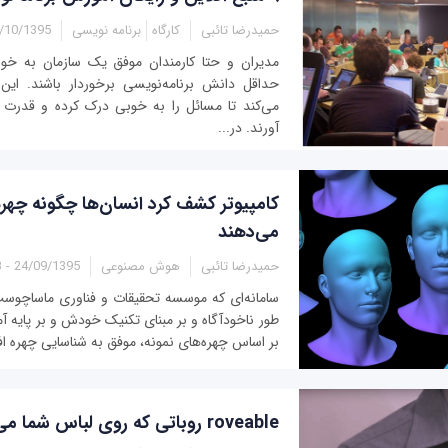
حمیدرضا تائبی
کارگاه
برنامه نویسی
0/1395 - 10:05
مدیران و حتا کارمندان موفق یک سازمان به خوبی
حداقل دانش برنامه‌نویسی برخوردار باشند. ای
می‌کند تا مسائل را به خوبی درک کرده و قدرت
آورند. در...
کامپیوتر کشف کرد انسان‌ها چگونه چهر
می‌دهند
حمیدرضا تائبی
هوش مصنوعی
24/09/1395 - 10:13
سامانه‌‌ای که موسسه تحقیقات و فناوری ماساچوس
طور ناخودآگاه و بر مبنای تکنیک خودش و بر پایه آ
بر اساس چهره‌های نمونه، موفق به شناسایی چهره اف
roveable روباتی که روی لباس شما می‌خزد!