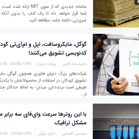
سامانه جدیدی که از سوی MIT ار
شما قرار خواهد داد تا یک کتاب را بدون آنکه ن
ضرورتی داشته باشد، مطالعه کنید.
گوگل، مایکروسافت، اپل و ام‌آی‌تی کودک
کدنویسی تشویق می‌کنند!
حمیدرضا تائبی
پرونده ویژه
20/06/1395 - 12:30
شرکت‌های بزرگ دنیای فناوری همچون گوگل، مایک
تشویق کودکان در استفاده از محصولاتشان با یکدیگ
طبیعی است برنده این میدان- به لحاظ حداکثر ج
از...
با این روترها سرعت وای‌فای سه برابر 
مشکل ترافیک
محسن آقاجانی
اخبار جهان
07/06/1395 - 19:00