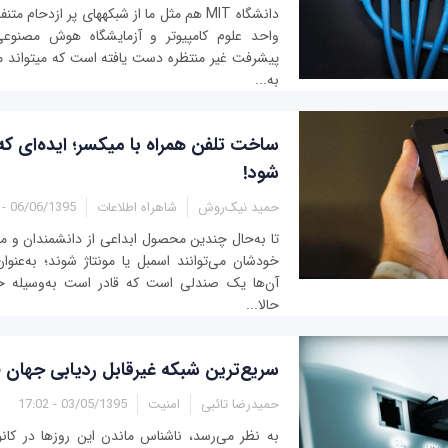
دانشگاه MIT هم مثل ما از شبکه‎ه
واحد علوم کامپیوتر و آزمایشگاه هوش مصنوعی
پیشرفت غیر منتظ
به...
ساخت تلفن همراه با میکسر؛ ایده‌ای که
شود!
حمید نیک‌روش
شاهراه اطلاعات
06/06/1395 - 14:22
خودشان می‌توانند اسمبل یا مونتاژ شوند؛ به‌عن
آن‌‌ها یک صندلی است که قادر است به‌وسیله خ
حالا...
سریع‌ترین شبکه غیرقابل ردیابی جهان
حمیدرضا تائبی
امنیت
03/05/1395 - 17:02
به نظر می‌رسد، ناشناس ماندن این روزها در کانو