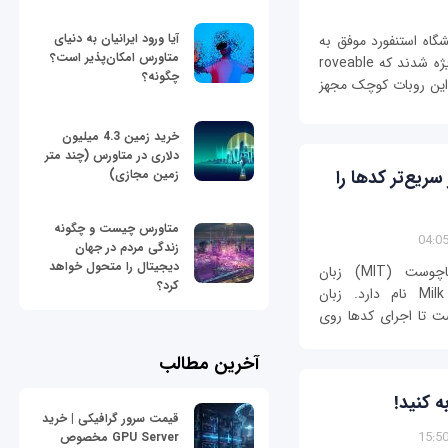
آیا ورود ایرانیان به دنیای
MI با همکاری دانشگاه استنفورد موفق به
متاورس امکان‌پذیر است؟
طراحی گونه جدید و البته کوچکی از یک روبات ویژه شدند که roveable
چگونه؟
این روبات کوچک مجهز
خرید زمین 4.3 میلیون
دلاری در متاورس (چند متر
د MIT چهار برابر سریع‌تر کدها را
زمین مجازی)
متاورس چیست و چگونه
زندگی مردم در جهان
دیجیتال را متحول خواهد
گروهی از پژوهش‌گران موسسه فناوری ماساچوست (MIT) زبان
کرد؟
برنامه‌نویسی جدیدی را طراحی کرده‌اند که Milk نام دارد. زبان
ست تا اجرای کدها روی
آخرین مطالب
ه کنید!
قیمت سرور گرافیکی | خرید
GPU Server مخصوص