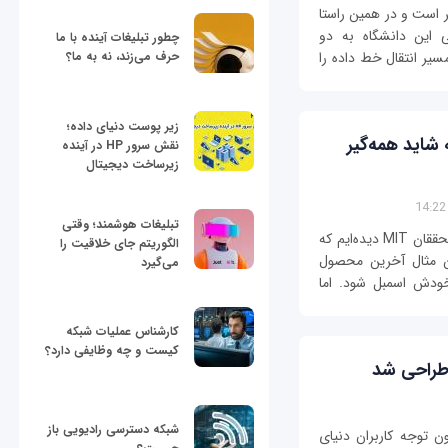
ای پر ازدحام متنفر است و در همین راستا
 این دانشگاه به دو
چطور تبلیغات آینده با ما
ره دست یافته است که می‎تواند مسیر انتقال خط داده را
حرف می‌زند، نه به ما؟
زیر پوست دنیای داده؛
 شاید همه‌گیر
نقش سرور HP در آینده
زیرساخت دیجیتال
تبلیغات هوشمند؛ وقتی
تا به‌حال چندین محصول ابداعی از دانشمندان و محققان MIT دیده‌ایم که
الگوریتم جای خلاقیت را
وان مثال آخرین محصول
می‌گیرد
ودش اسمبل شود. اما
کارشناس عملیات شبکه
کیست و چه وظایفی دارد؟
 طراحی شد
شبکه دسترسی رادیویی باز
ن توجه کاربران دنیای