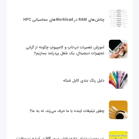
چالش‌های RAM در Workloadهای محاسباتی HPC
آموزش تعمیرات لپ‌تاپ و کامپیوتر؛ چگونه از گرانی
تجهیزات دیجیتال، یک شغل پردرآمد بسازیم؟
دلیل رنگ بندی کابل شبکه
چطور تبلیغات آینده با ما حرف می‌زند، نه به ما؟
زیر پوست دنیای داده؛ نقش سرور HP در آینده زیرساخت