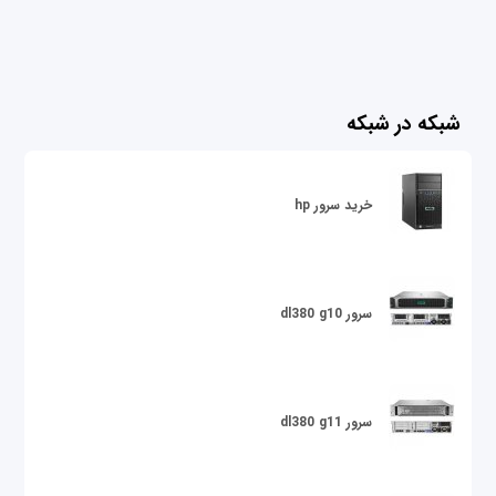
شبکه در شبکه
خرید سرور hp
سرور dl380 g10
سرور dl380 g11