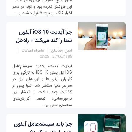
هنوز موج معرفی آیفون‌های جدید
اپل فروکش نکرده بود و البته در سدر
اخبار گلکسی نوت ۷ قرار داشت و...
چرا آپدیت iOS 10 آیفون
شما را کند می‌کند + راه‌حل
امین رضائیان
شاهراه اطلاعات
27/06/1395 - 03:05
آپدیت نسخه جدید سیستم‌عامل
iOS اپل یعنی iOS 10 به تازگی برای
کاربران آیفون‌ها و آیپدهای اپل در
سراسر دنیا منتشر شد. تنها پس از
گذشت چند ساعت از انتشار این
به‌روزرسانی، شاهد گزارش‌های
متعددی مبنی بر...
چرا باید سیستم‌عامل آیفون