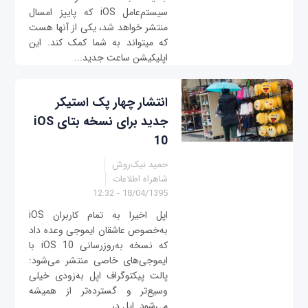
سیستم‌عامل iOS که پاییز امسال
منتشر خواهد شد، یکی از آنها هست
که می‎تواند به شما کمک کند. این
اپلیکیشن ساعت جدید...
انتشار چهار پک استیکر
جدید برای نسخه بتای iOS
10
حمید نیک‌روش
شاهراه اطلاعات
18/04/1395 - 12:32
اپل اخیرا به تمام کاربران iOS
به‌خصوص عاشقان ایموجی وعده داد
که نسخه به‌روزرسانی iOS 10 با
ایموجی‌های خاصی منتشر می‌شود:
پالت پیکتوگراف اپل به‌زودی خیلی
وسیع‌تر و گسترده‌تر از همیشه
می‌شود. اپل در...