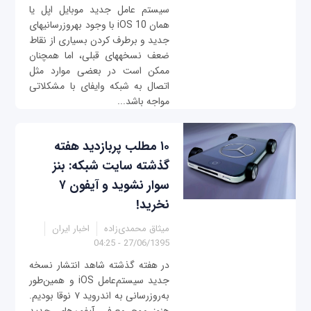
سیستم عامل جدید موبایل اپل یا
همان iOS 10 با وجود به‎روزرسانی‎های
جدید و برطرف کردن بسیاری از نقاط
ضعف نسخه‎های قبلی، اما همچنان
ممکن است در بعضی موارد مثل
اتصال به شبکه وای‎فای با مشکلاتی
مواجه باشد...
۱۰ مطلب پربازدید هفته
گذشته سایت شبکه: بنز
سوار نشوید و آیفون ۷
نخرید!
میثاق محمدی‌زاده
اخبار ایران
27/06/1395 - 04:25
در هفته گذشته شاهد انتشار نسخه
جدید سیستم‌عامل iOS و همین‌طور
به‌روزرسانی به اندروید ۷ نوقا بودیم.