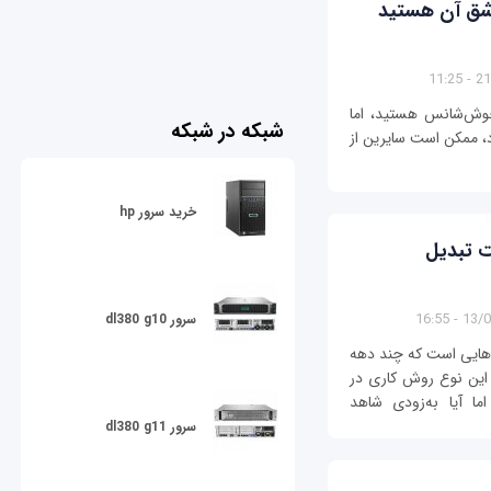
اشق آن هستید
21/
وش‌شانس هستید، اما
شبکه در شبکه
د، ممکن است سایرین از
خرید سرور hp
یت تبدیل
13/01/1
سرور dl380 g10
اری 4 روزه، اینها ایده‌هایی است که چند دهه
 این نوع روش کاری در
 آیا به‌زودی شاهد
سرور dl380 g11