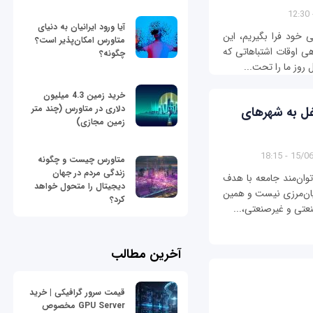
آیا ورود ایرانیان به دنیای
 خود فرا بگیریم، این
متاورس امکان‌پذیر است؟
هی اوقات اشتباهاتی که
چگونه؟
 روز ما را تحت...
خرید زمین 4.3 میلیون
دلاری در متاورس (چند متر
غل به شهرهای
زمین مجازی)
15/06/13
متاورس چیست و چگونه
زندگی مردم در جهان
توان‌مند جامعه با هدف
دیجیتال را متحول خواهد
يان‌مرزی نيست و همين
کرد؟
عتی و غيرصنعتی،...
آخرین مطالب
قیمت سرور گرافیکی | خرید
GPU Server مخصوص