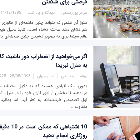
فرصتی برای شکفتن
هرمز پوررستمی
دیدگاه و یاداشت
11/12/1395 - 16:02
هنوز آن فیلمی که بتواند چنین ملغمه‌ای از فناوری 
هم نشان دهد ساخته نشده است. شاید تخیل هیچ‌ی
عالم سینما برای به تصویر کشیدن چنین صحنه‌ای به ا
اگر می‌خواهید از اضطراب دور باشید، کار
به منزل نبرید!
بهنام علیمحمدی
اخبار جهان
25/05/1395 - 15:25
بدون شک افرادی هستند که به دلایل مختلف مان
می‌دهند تا بخشی از امور کاری خود را در منزل انج
اول تصمیمی خردمندانه به نظر آید؛ اما بدانی
متفاوت...
10 اشتباهی که 
روزکاری انجام دهید