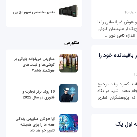
تعمیر تخصصی سرور اچ پی
و هوش غیرانسانی را با
ک از هنرمندان کنونی
ندازه کافی قوی...
متاورس
 باقیمانده خود را
متاورس می‌تواند پایانی بر
گوشی‌ها و تبلت‌های
هوشمند باشد؟
ند کمبود وقت،ترجیح
ام دهند. شاید در نگاه
10 روند برتر تجارت و
د که پژوهشگران نظری
فناوری در سال 2022
آیا طوفان متاورس زندگی
ممکن است در 10 دقیقه اول یک
همه ما را برای همیشه
تغییر خواهد داد