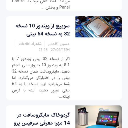
می‌شد. فقط کافی بود به Control
Panel و بخش...
سوییچ از ویندوز 10 نسخه
32 به نسخه 64 بیتی
حسین آقاجانی
شاهراه اطلاعات
27/06/1394 - 23:28
اگر از نسخه 32 بیتی ویندوز 7 یا
8.1 به ویندوز 10 به‌روزرسانی انجام
دهید، مایکروسافت همان نسخه 32
بیتی را در اختیارتان می‌گذارد. اما
شما می‌توانید این نسخه را به 64
بیتی تغییر دهید، البته با فرض
اینکه...
گردوخاک مایکروسافت در
14 مهر؛ معرفی سرفیس پرو