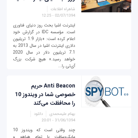
شاهراه اطلاعات
02/07/1394 - 12:25
اینترنت ‌اشیا بحث روز دنیای فناوری
است. مؤسسه IDC در گزارش خود
اعلام کرده است: «بازار 1.9 تریلیون
دلاری اینترنت اشیا در سال 2013 به
7.1 تریلیون دلار در سال 2020
خواهد رسید.» هیچ شرکت بزرگ
آی‌تی را...
Anti Beacon حریم
خصوصی شما در ویندوز 10
را محافظت می‌کند
بهنام علیمحمدی
دانلود
31/06/1394 - 20:01
چند وقتی است که ویندوز 10
مایکروسافت با تمام هیاهو و