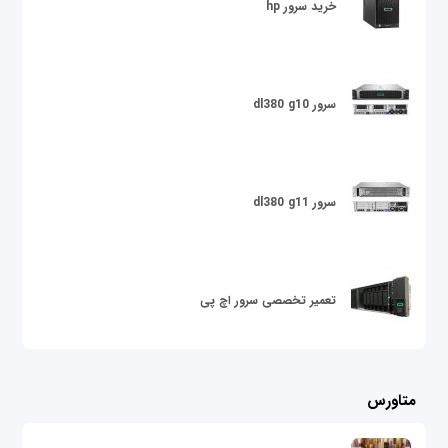
خرید سرور hp
سرور dl380 g10
سرور dl380 g11
تعمیر تخصصی سرور اچ پی
متاورس