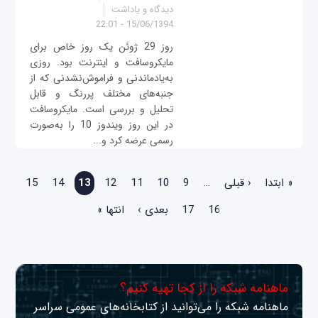
دیدگاه و یاداشت
15/06/1394 - 22:01
روز 29 ژوئن یک روز خاص برای
مایکروسافت و اینترنت بود. روزی
به‌یادماندنی و فراموش‌نشدنی که از
جنبه‌های مختلف پررنگ و قابل
تحلیل و بررسی است. مایکروسافت
در این روز ویندوز 10 را به‌صورت
رسمی عرضه کرد و...
صفحه‌ها
« ابتدا
‹ قبلی
…
9
10
11
12
13
14
15
16
17
بعدی ›
انتها »
ماهنامه شبکه را از کجا تهیه کنیم؟
ماهنامه شبکه را می‌توانید از کتابخانه‌های عمومی سراسر