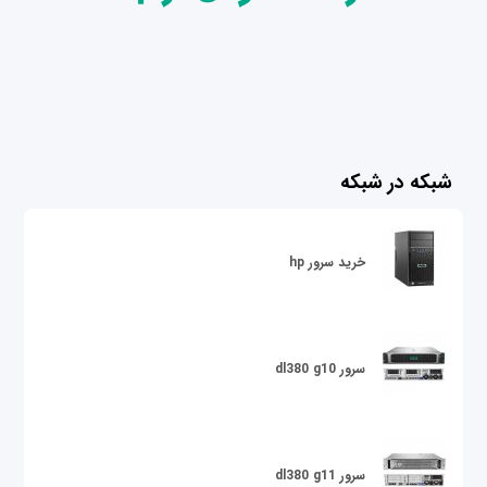
شبکه در شبکه
خرید سرور hp
سرور dl380 g10
سرور dl380 g11