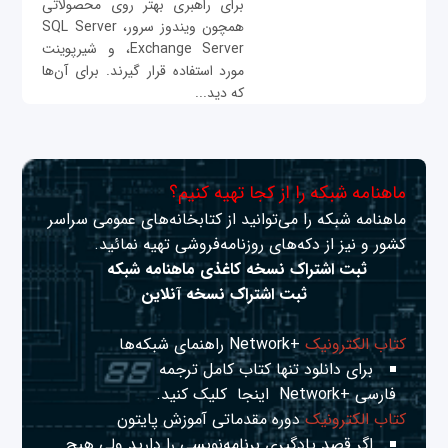
برای راهبری بهتر روی محصولاتی
همچون ویندوز سرور، SQL Server
،Exchange Server و شیرپوینت
مورد استفاده قرار گیرند. برای آن‌ها
که دید...
ماهنامه شبکه را از کجا تهیه کنیم؟
ماهنامه شبکه را می‌توانید از کتابخانه‌های عمومی سراسر
کشور و نیز از دکه‌های روزنامه‌فروشی تهیه نمائید.
ثبت اشتراک نسخه کاغذی ماهنامه شبکه
ثبت اشتراک نسخه آنلاین
کتاب الکترونیک
+Network راهنمای شبکه‌ها
برای دانلود تنها کتاب کامل ترجمه
فارسی +Network
اینجا
کلیک کنید.
کتاب الکترونیک
دوره مقدماتی آموزش پایتون
اگر قصد یادگیری برنامه‌نویسی را دارید ولی هیچ