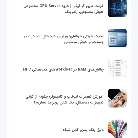
قیمت سرور گرافیکی | خرید GPU Server مخصوص
هوش مصنوعی، رندرینگ
سایت شرکتی حرفه‌ای؛ ویترین دیجیتال شما در عصر
جستجو و هوش مصنوعی
چالش‌های RAM در Workloadهای محاسباتی HPC
آموزش تعمیرات لپ‌تاپ و کامپیوتر؛ چگونه از گرانی
تجهیزات دیجیتال، یک شغل پردرآمد بسازیم؟
دلیل رنگ بندی کابل شبکه