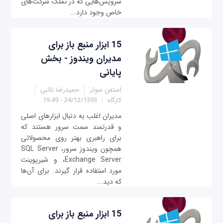
سرویس‌هایی که در تملک شرکت‌های
خاص وجود دارد...
15 ابزار منبع‌ باز برای
مدیران ویندوز - بخش
پایانی
استفن سوئر
حمیدرضا تائبی
کارگاه
24/12/1393 - 19:49
مدیران اغلب به دنبال ابزارهای اصلی
و قدرتمند سمت سرور هستند که
برای راهبری بهتر روی محصولاتی
همچون ویندوز سرور، SQL Server
،Exchange Server و شیرپوینت
مورد استفاده قرار گیرند. برای آن‌ها
که دید...
15 ابزار منبع‌ باز برای