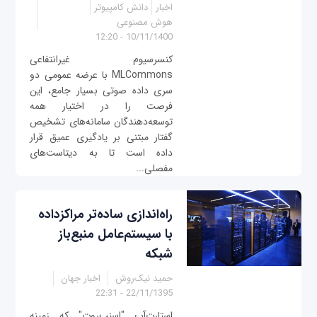
اخبار
دانش کامپیوتر
هوش مصنوعی
10/11/1400 - 12:20
کنسرسیوم غیرانتفاعی
MLCommons با‌ عرضه عمومی دو
سری داده صوتی بسیار جامع، این
فرصت را در اختیار همه
توسعه‌دهندگان سامانه‌های تشخیص
گفتار مبتنی بر یادگیری عمیق قرار
داده است تا به دیتاست‌های
مفصلی...
راه‌اندازی ساده‌تر مراکزداده
با سیستم‌عامل منبع‌باز
شبکه
حمید نیک‌روش
اخبار جهان
22/11/1395 - 22:31
استارت‌آپ "اسنپ‌روت" که زمینه