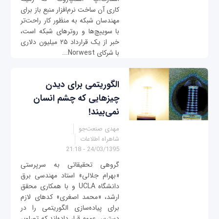
کاری آن ساخت نرم‌افزار منبع باز برای
مهندسان شبکه به منظور کار راحت‌تر
با سوییچ‌‌ها و روترهای شبکه است،
خبر از یک قرارداد ۲۵ میلیون دلاری
با شرکای Norwest...
الگوریتمی برای دیدن
چیزهایی که چشم انسان
نمی‌بیند!
مهدی صنعت‌جو
شاهراه اطلاعات
24/03/1395 - 21:18
گروهی تحقیقاتی به سرپرستی
«بهرام جلالی» استاد مهندسی برق
دانشگاه UCLA و با همکاری محقق
ارشد، «محمد اصغری» کدهای لازم
برای پیاده‌سازی الگوریتمی را در
دسترس عموم قرار داده‌اند که تصاویر