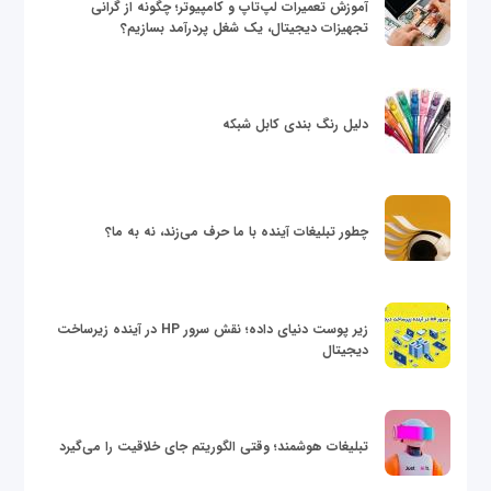
آموزش تعمیرات لپ‌تاپ و کامپیوتر؛ چگونه از گرانی
تجهیزات دیجیتال، یک شغل پردرآمد بسازیم؟
دلیل رنگ بندی کابل شبکه
چطور تبلیغات آینده با ما حرف می‌زند، نه به ما؟
زیر پوست دنیای داده؛ نقش سرور HP در آینده زیرساخت
دیجیتال
تبلیغات هوشمند؛ وقتی الگوریتم جای خلاقیت را می‌گیرد