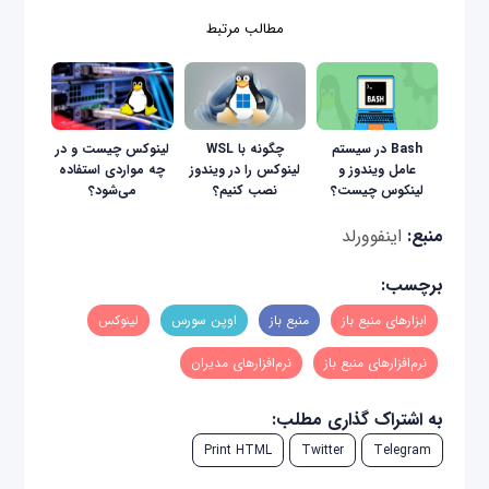
مطالب مرتبط
Bash در سیستم
چگونه با WSL
لینوکس چیست و در
عامل ویندوز و
لینوکس را در ویندوز
چه مواردی استفاده
لینکوس چیست؟
نصب کنیم؟
می‌شود؟
منبع:
اینفوورلد
برچسب:
ابزارهای منبع باز
منبع باز
اوپن سورس
لینوکس
نرم‌افزارهای منبع باز
نرم‌افزارهای مدیران
به اشتراک گذاری مطلب:
Print HTML
Twitter
Telegram