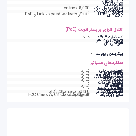
روش انتقال:
-
بافر حافظه اصلی:
-
اندازه جدول مک آدرس:
8,000 entries
ویژگی خودیادگیری مک آدرس:
-
چراغ‌های LED :
نشانگر Link ، speed ،activity و PoE
انتقال انرژی بر بستر اترنت (PoE)
استاندارد PoE:
دارد
خروجی برق هر پورت:
-
خروجی کل PoE:
-
پیکربندی پورت:
-
عملکردهای عملیاتی
رابط مدیریتی اصلی:
ندارد
Port Mirroring:
ندارد
شبکه محلی مجازی (VLAN):
ندارد
تجمیع لینک:
ندارد
کیفیت خدمات (QoS):
-
IGMP snooping:
ندارد
حالت‌های پشتیبانی شده توسط پورت‌ها:
-
قابلیت کارکرد در دماهای محیطی:
0 تا 50 درجه سانتی‌گراد
سایر ویژگی‌ها:
گواهینامه‌ها
FCC Class A, CE Class A, UL, CB