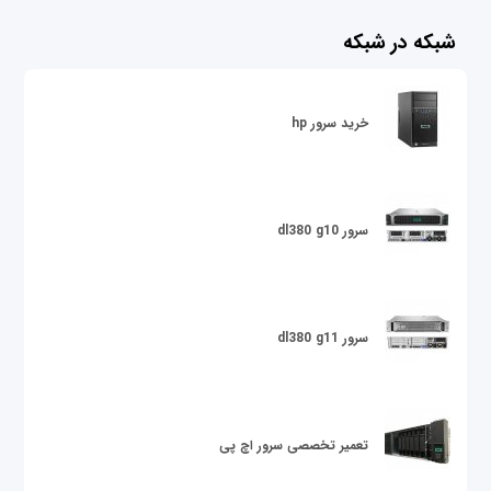
شبکه در شبکه
خرید سرور hp
سرور dl380 g10
سرور dl380 g11
تعمیر تخصصی سرور اچ پی