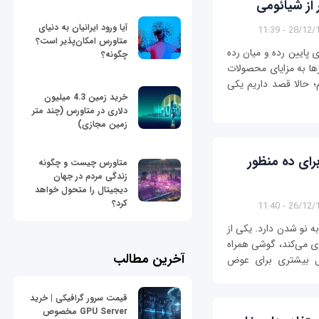
آیا ورود ایرانیان به دنیای
28/12/1396 
متاورس امکان‌پذیر است؟
 پایین رده و میان رده
چگونه؟
ا به مزایای محصولات
؛ حالا قصد داریم یکی
خرید زمین 4.3 میلیون
دلاری در متاورس (چند متر
زمین مجازی)
رای ده منظور
متاورس چیست و چگونه
زندگی مردم در جهان
دیجیتال را متحول خواهد
کرد؟
26/12/1396 
ه نو شدن دارد. یکی از
ری می‌کند، گوشی همراه
آخرین مطالب
ل بیشتری برای عوض
قیمت سرور گرافیکی | خرید
GPU Server مخصوص