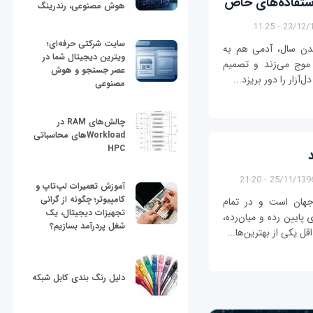
استفاده‌های خاص
هوش مصنوعی، رندرینگ
23/12/1396 
سایت شرکتی حرفه‌ای؛
شدن سال، آدمی هم به
ویترین دیجیتال شما در
موج می‌زند و تصمیم
عصر جستجو و هوش
‌آزار را دور بریزد...
مصنوعی
چالش‌های RAM در
Workloadهای محاسباتی
HPC
25/11/1396 - 21:2
آموزش تعمیرات لپ‌تاپ و
کامپیوتر؛ چگونه از گرانی
جهان است و در تمام
تجهیزات دیجیتال، یک
پایین رده و میان‌رده،
شغل پردرآمد بسازیم؟
قل یکی از بهترین‌ها...
دلیل رنگ بندی کابل شبکه