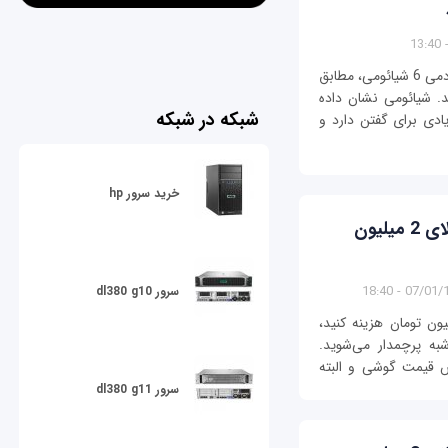
درست کمی بعد از معرفی گوشی‌های ردمی 6A و ردمی 6 شیائومی، مطابق
رو هم معرفی شد. شیائومی نشان داده
شبکه در شبکه
دی برای گفتن دارد و
خرید سرور hp
راهنمای خرید: قصد خرید یک گوشی بالای 2 میلیون
07/01/1397 
سرور dl380 g10
ن تومان هزینه کنید،
به پرچمدار می‌شوید.
ش قیمت گوشی و البته
سرور dl380 g11