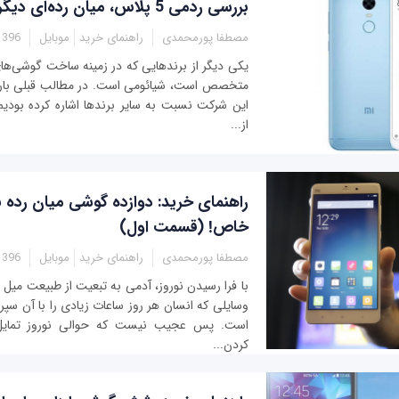
بررسی ردمی 5 پلاس، میان رده‌ای دیگر از شیائومی
مصطفا پورمحمدی
راهنمای خرید
موبایل
- 11:39
یکی دیگر از برندهایی که در زمینه ساخت گوشی‌های
متخصص است، شیائومی است. در مطالب قبلی باره
این شرکت نسبت به سایر برندها اشاره کرده بودیم
از...
راهنمای خرید: دوازده گوشی میان رده‌ ب
خاص! (قسمت اول)
مصطفا پورمحمدی
راهنمای خرید
موبایل
- 11:40
با فرا رسیدن نوروز، آدمی به تبعیت از طبیعت میل ب
وسایلی که انسان هر روز ساعات زیادی را با آن سپ
است. پس عجیب نیست که حوالی نوروز تمای
کردن...