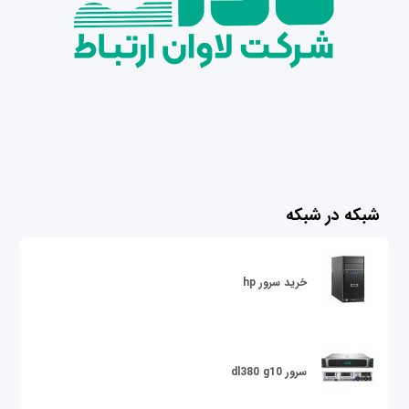
شبکه در شبکه
خرید سرور hp
سرور dl380 g10