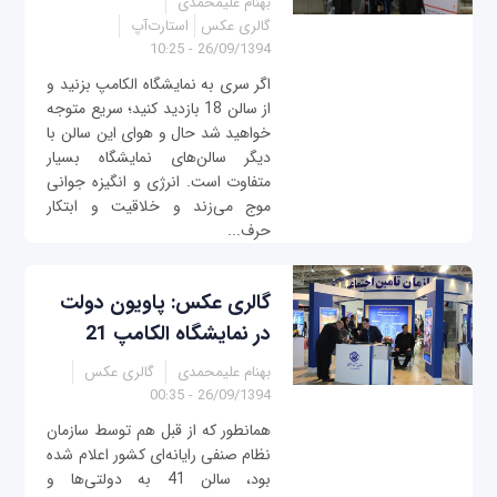
بهنام علیمحمدی
گالری عکس
استارت‌آپ
26/09/1394 - 10:25
اگر سری به نمایشگاه الکامپ بزنید و
از سالن 18 بازدید کنید؛ سریع متوجه
خواهید شد حال و هوای این سالن با
دیگر سالن‌های نمایشگاه بسیار
متفاوت است. انرژی و انگیزه جوانی
موج می‌زند و خلاقیت و ابتکار
حرف...
گالری عکس: پاویون دولت
در نمایشگاه الکامپ 21
بهنام علیمحمدی
گالری عکس
26/09/1394 - 00:35
همانطور که از قبل هم توسط سازمان
نظام صنفی رایانه‌ای کشور اعلام شده
بود، سالن 41 به دولتی‌ها و