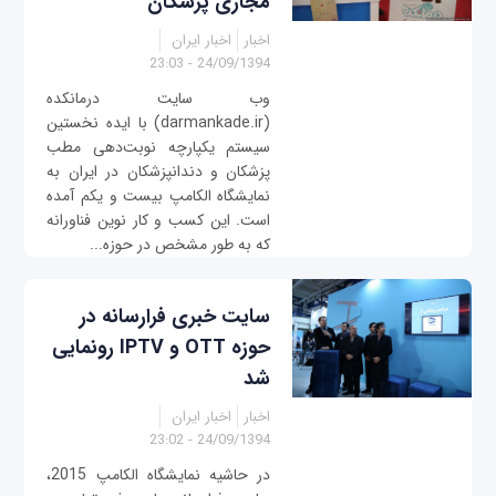
مجازی پزشکان
اخبار
اخبار ایران
24/09/1394 - 23:03
وب سایت درمانکده
(darmankade.ir) با ایده نخستین
سیستم‌ یکپارچه نوبت‌دهی مطب
پزشکان و دندانپزشکان در ایران به
نمایشگاه الکامپ بیست‌ و یکم آمده
است. این کسب و کار نوین فناورانه
که به طور مشخص در حوزه...
سایت خبری فرارسانه در
حوزه OTT و IPTV رونمایی
شد
اخبار
اخبار ایران
24/09/1394 - 23:02
در حاشیه نمایشگاه الکامپ 2015،