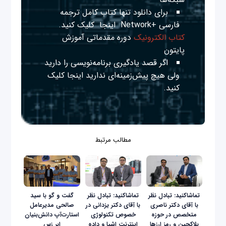
برای دانلود تنها کتاب کامل ترجمه
فارسی +Network
اینجا
کلیک کنید.
کتاب الکترونیک
دوره مقدماتی آموزش
پایتون
اگر قصد یادگیری برنامه‌نویسی را دارید
ولی هیچ پیش‌زمینه‌ای ندارید
اینجا
کلیک
کنید.
مطالب مرتبط
تماشاکنید: تبادل نظر
تماشاکنید: تبادل نظر
گفت و گو با سید
با آقای دکتر ناصری
با آقای دکتر يزدانی در
صالحی مدیرعامل
متخصص در حوزه
خصوص تکنولوژی‌
استارت‌آپ دانش‌بنیان
بلاکچین و رمز ارزها
اينترنت اشيا و داده
ابر زس