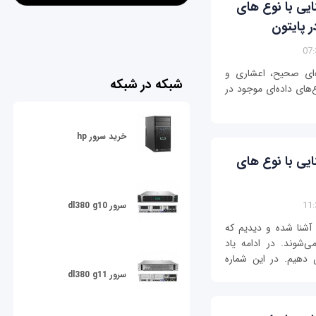
تون (python) – آشنایی با نوع های
ر پایتون
ه‌ای صحیح، اعشاری و
شبکه در شبکه
های داده‌ای موجود در
خرید سرور hp
تون (python) – آشنایی با نوع های
سرور dl380 g10
 آشنا شده و دیدیم که
ی‌شوند. در ادامه یاد
 دهیم. در این شماره
سرور dl380 g11