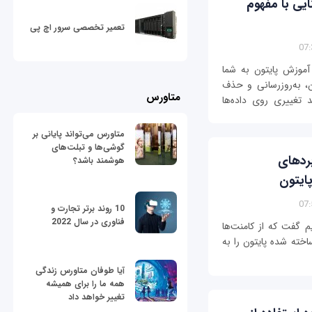
ون (python) – آشنایی با مفهوم
تعمیر تخصصی سرور اچ پی
آموزش پایتون به شما
، به‌روزرسانی و حذف
متاورس
د تغییری روی داده‌ها
متاورس می‌تواند پایانی بر
گوشی‌ها و تبلت‌های
python) – کاربردهای
هوشمند باشد؟
ایتون
10 روند برتر تجارت و
فناوری در سال 2022
م گفت که از کامنت‌ها
اخته شده پایتون را به
آیا طوفان متاورس زندگی
همه ما را برای همیشه
تغییر خواهد داد