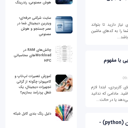
هوش مصنوعی، رندرینگ
سایت شرکتی حرفه‌ای؛
ویترین دیجیتال شما در
نیاز دارید تا بتواند
عصر جستجو و هوش
 شما را به کدهای ماشین
مصنوعی
باشد...
چالش‌های RAM در
Workloadهای محاسباتی
ون (python)- آشنایی با مفهوم
HPC
آموزش تعمیرات لپ‌تاپ و
کامپیوتر؛ چگونه از گرانی
 کاربردی، ابتدا لازم
تجهیزات دیجیتال، یک
شغل پردرآمد بسازیم؟
شید. مادامی که ندانید
‌دهد یا در حالت...
دلیل رنگ بندی کابل شبکه
آموزش رایگان زبان برنامه‌نویسی پایتون (python) -