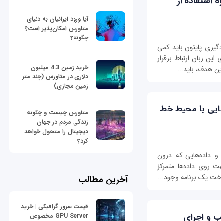
ون (python) – نحوه استفاده از
آیا ورود ایرانیان به دنیای
متاورس امکان‌پذیر است؟
چگونه؟
گیری پایتون باید کمی
ین زبان ارتباط برقرار
خرید زمین 4.3 میلیون
ن هدف، باید...
دلاری در متاورس (چند متر
زمین مجازی)
یتون (python) – آشنایی با محیط خط
متاورس چیست و چگونه
زندگی مردم در جهان
دیجیتال را متحول خواهد
کرد؟
ر و داده‌هایی که درون
هت روی داده‌ها متمرکز
خت یک برنامه وجود...
آخرین مطالب
قیمت سرور گرافیکی | خرید
ون (python) – نصب و اجرای
GPU Server مخصوص