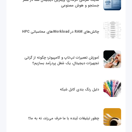
جستجو و هوش مصنوعی
چالش‌های RAM در Workloadهای محاسباتی HPC
آموزش تعمیرات لپ‌تاپ و کامپیوتر؛ چگونه از گرانی
تجهیزات دیجیتال، یک شغل پردرآمد بسازیم؟
دلیل رنگ بندی کابل شبکه
چطور تبلیغات آینده با ما حرف می‌زند، نه به ما؟