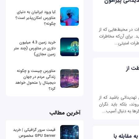
یداتی پیرامون
آیا ورود ایرانیان به دنیای
متاورس امکان‌پذیر است؟
چگونه؟
ت در محیط‌هایی که از
ید. برای آن‌که مخاطرات
خرید زمین 4.3 میلیون
رات امنیتی...
دلاری در متاورس (چند متر
زمین مجازی)
ت از
متاورس چیست و چگونه
زندگی مردم در جهان
دیجیتال را متحول خواهد
کرد؟
تهدیداتی باشید که از
وند، بلکه باید نگران
ها به دنبال آسیب...
آخرین مطالب
قیمت سرور گرافیکی | خرید
 مقابله با
GPU Server مخصوص