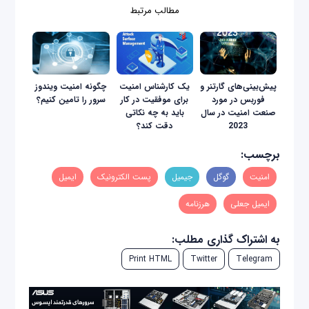
مطالب مرتبط
پیش‌بینی‌های گارتنر و
یک کارشناس امنیت
چگونه امنیت ویندوز
فوربس در مورد
برای موفقیت در کار
سرور را تامین کنیم؟
صنعت امنیت در سال
باید به چه نکاتی
2023
دقت کند؟
برچسب:
امنیت
گوگل
جیمیل
پست الکترونیک
ایمیل
ایمیل جعلی
هرزنامه
به اشتراک گذاری مطلب:
Print HTML
Twitter
Telegram