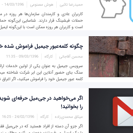
حمیدرضا تائبی
هوش مصنوعی
14/03/1396 - 17:51
کاربران عادی و کارمندان سازمان‌ها هر روزه در 
حملات فیشینگ قرار دارند. شناسایی این‌گونه حم
است و کاربران هر روزه ممکن است با این‌گونه ایمیل‌
چگونه کلمه‌عبور جی‎میل فراموش شده خود را بازیابی کنیم
محسن آقاجانی
کارگاه
09/03/1396 - 11:35
سرویس جی‎میل به عنوان یکی از اولین خدمات
سنگ
کلمه عبور جی‎میل خود را فراموش می‎کنید، اگر اغراق نکرده باشیم،...
اگر می‌خواهید در جی‌میل حرفه‌ای شوی
را بخوانید!
میثاق محمدی‌زاده
کارگاه
24/02/1396 - 16:25
اگر جزو آن دسته از افراد هستید که در جی‌میل فقط
یا یک ایمیل می‌فرستند؛ دعوت می‌کنیم مطالب زیر ر