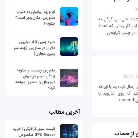
آیا ورود ایرانیان به دنیای
متاورس امکان‌پذیر است؟
لاینت جی‌میل گوگل به
چگونه؟
ین کار زمانی که تعداد
 در چنین شرایطی...
خرید زمین 4.3 میلیون
دلاری در متاورس (چند متر
زمین مجازی)
متاورس چیست و چگونه
زندگی مردم در جهان
0
دیجیتال را متحول خواهد
سال کرده‌اید یا این‌که
کرد؟
یم که روی اندروید یا
..
آخرین مطالب
قیمت سرور گرافیکی | خرید
ن از حساب
GPU Server مخصوص