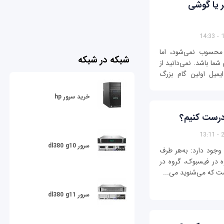
ر یا گوشی
1
محسوب نمی‌شود، اما
شبکه در شبکه
شما باشد. نمی‌دانید از
یمیل اولین گام بزرگ
خرید سرور hp
درست کنیم؟
2
سرور dl380 g10
وجود دارد: به‌هر طرف
وه در فیسبوک، گروه در
ت که می‌شنوید می‌...
سرور dl380 g11