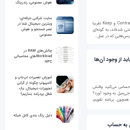
هوش مصنوعی، رندرینگ
سایت شرکتی حرفه‌ای؛
مجموعه سرویس‌های گوگل همچون جی‌میل، Contracts و Keep تقریبا
ویترین دیجیتال شما در
ی شده‌اند، به گونه‌ای
عصر جستجو و هوش
مصنوعی
رویس‌هایی که در عمل...
چالش‌های RAM در
Workloadهای محاسباتی
ید از وجود آن‌ها
HPC
آموزش تعمیرات لپ‌تاپ و
کامپیوتر؛ چگونه از گرانی
 احساس می‌کنید وقتش
تجهیزات دیجیتال، یک
جی‌میل به وجود آورد؟
شغل پردرآمد بسازیم؟
مچون برنامه تقویم،
دلیل رنگ بندی کابل شبکه
ل به حساب