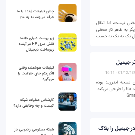
چطور تبلیغات آینده با ما
حرف می‌زند، نه به ما؟
تی نیست، اما انتقال
گر به ظاهر کار سختی
 شکل تک به تک به حساب
زیر پوست دنیای داده؛
نقش سرور HP در آینده
زیرساخت دیجیتال
تبلیغات هوشمند؛ وقتی
01/12/1396 - 16
الگوریتم جای خلاقیت را
می‌گیرد
 نسخه اندروید بوده
است. در همین راستا، گوگل اپلیکیشن‌هایی با پسوند Go را طراحی می‌کند.
کارشناس عملیات شبکه
کیست و چه وظایفی دارد؟
ر جیمیل را بلاک
شبکه دسترسی رادیویی باز