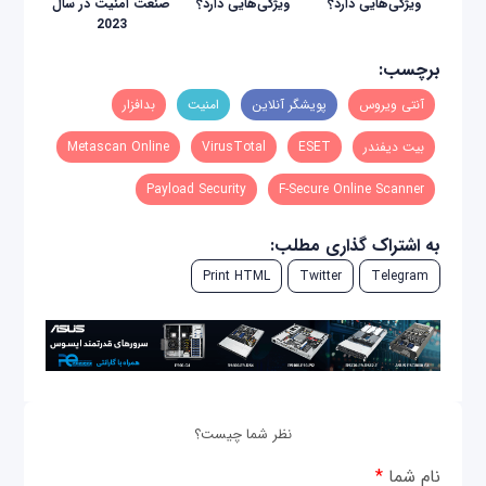
ویژگی‌هایی دارد؟
ویژگی‌هایی دارد؟
صنعت امنیت در سال
2023
برچسب:
آنتی ویروس
پویشگر آنلاین
امنیت
بدافزار
بیت دیفندر
ESET
VirusTotal
Metascan Online
Payload Security
F-Secure Online Scanner
به اشتراک گذاری مطلب:
Print HTML
Twitter
Telegram
نظر شما چیست؟
نام شما
*