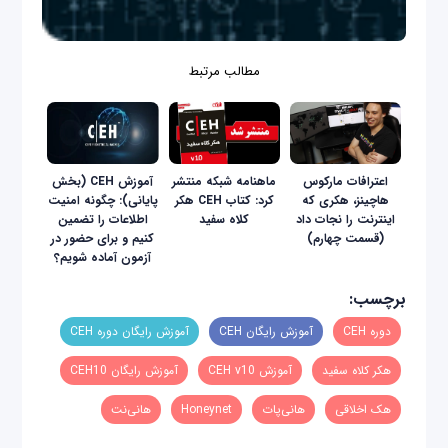
مطالب مرتبط
اعترافات مارکوس
ماهنامه شبکه منتشر
آموزش CEH (بخش
هاچینز، هکری که
کرد: کتاب CEH هکر
پایانی): چگونه امنیت
اینترنت را نجات داد
کلاه سفید
اطلاعات را تضمین
(قسمت چهارم)
کنیم و برای حضور در
آزمون آماده شویم؟
برچسب:
دوره CEH
آموزش رایگان CEH
آموزش رایگان دوره CEH
هکر کلاه سفید
آموزش CEH v10
آموزش رایگان CEH10
هک اخلاقی
هانی‌پات
Honeynet
هانی‌نت