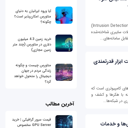
آیا ورود ایرانیان به دنیای
متاورس امکان‌پذیر است؟
چگونه؟
سامانه‌های تشخیص نفوذ IDS (سرنام Intrusion Detection Systems)
لات سایبری شناخته‌شده
بل سامانه‌های...
خرید زمین 4.3 میلیون
دلاری در متاورس (چند متر
زمین مجازی)
‌پات ابزار قدرتمندی
متاورس چیست و چگونه
زندگی مردم در جهان
دیجیتال را متحول خواهد
کرد؟
‌های کامپیوتری است که
بله با هکرها و کشف و
ی در شبکه‌ها...
آخرین مطالب
قیمت سرور گرافیکی | خرید
ویس‌ها و خدمات
GPU Server مخصوص