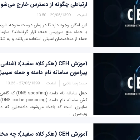
ارتباطی چگونه از دسترس خارج می‌شون
امنیت
29/05/1399 - 13:50
این امکان وجود دارد تا در زمان درست متوجه شویم
با حمله منع سرویس هدف قرار گرفته‌اند؟ سازمان‌ه
حمله از متخصصان امنیتی استفاده می‌کنند و به شکل 
آموزش CEH (هکر کلاه سفید): آشنا
پیرامون سامانه نام دامنه و حمله سیبیل
حمیدرضا تائبی
امنیت
27/05/1399 - 13:25
جعل سامانه نام دامنه
کش س
سایبری است که باعث می‌شود، داده‌هایی که در
وب‌سرور...
آموزش CEH (هکر کلاه سفید): چه 