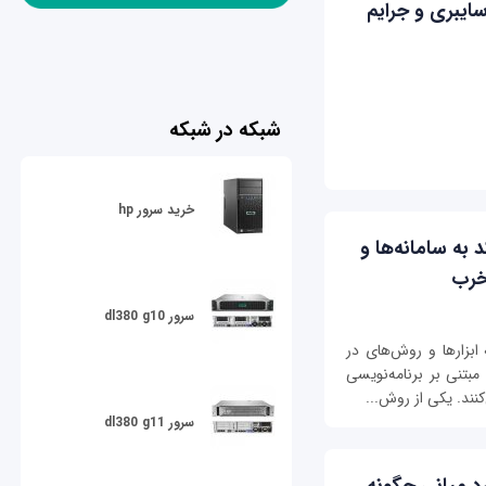
یت سایبری و جرایم
شبکه در شبکه
خرید سرور hp
ق کد به سامانه‌ها و
مخرب
سرور dl380 g10
 ابزارها و روش‌های در
بتنی بر برنامه‌نویسی
ند. یکی از روش‌...
سرور dl380 g11
ه مرد میانی چگونه