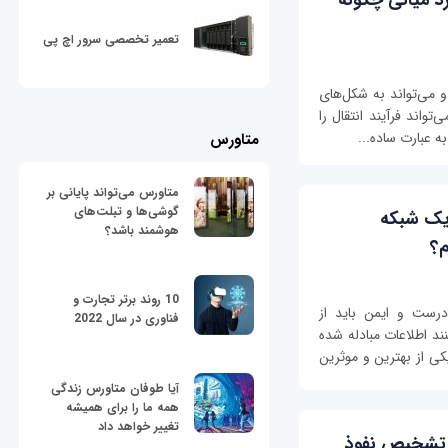
تعمیر تخصصی سرور اچ پی
و می‌تواند به شکل‌های
واند فرآیند انتقال را
 عبارت ساده‌...
متاورس
متاورس می‌تواند پایانی بر
گوشی‌ها و تبلت‌های
نه یک شبکه
هوشمند باشد؟
م؟
10 روند برتر تجارت و
رست و ایمن باید از
فناوری در سال 2022
ند اطلاعات مبادله شده
ی از بهترین و موثرین
آیا طوفان متاورس زندگی
همه ما را برای همیشه
تغییر خواهد داد
مانه تشخیص نفوذ