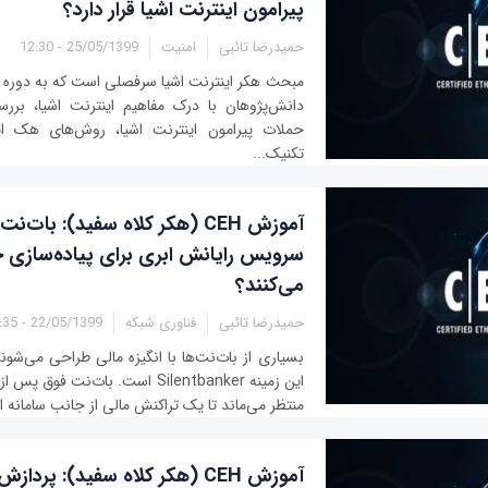
پیرامون اینترنت اشیا قرار دارد؟
حمیدرضا تائبی
امنیت
25/05/1399 - 12:30
دانش‌پژوهان با درک مفاهیم اینترنت اشیا، برر
حملات پیرامون اینترنت اشیا، روش‌های هک اینت
تکنیک‌...
آموزش CEH (هکر کلاه سفید): بات‌ن
سرویس رایانش ابری برای پیاده‌سازی 
می‌کنند؟
حمیدرضا تائبی
فناوری شبکه
22/05/1399 - 13:35
بسیاری از بات‌نت‌ها با انگیزه مالی طراحی می‌شو
این زمینه Silentbanker است. بات‌نت 
منتظر می‌ماند تا یک تراکنش مالی از جانب سامانه ان
آموزش CEH (هکر کلاه سفید): پر