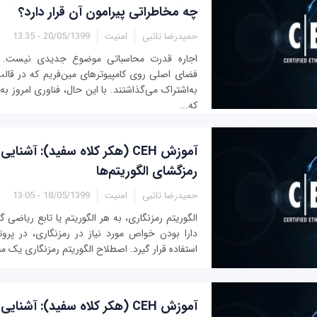
چه مخاطراتی پیرامون آن قرار دارد؟
حمیدرضا تائبی
امنیت
20/05/1399 - 13:35
اجاره قدرت محاسباتی موضوع جدیدی نیست. س
فضای اصلی روی کامپیوترهای مین‌فریم که در قالب 
به‌اشتراک می‌گذاشتند. با این حال، فناوری امروز به
که...
آموزش CEH (هکر کلاه سفید): آشنای
رمزگشای الگوریتم‌ها
حمیدرضا تائبی
امنیت
18/05/1399 - 13:05
الگوریتم رمزنگاری، به هر الگوریتم یا تابع ریاضی 
دارا بودن خواص مورد نیاز در رمزنگاری، در پروت
استفاده قرار گیرد. اصطلاح الگوریتم رمزنگاری یک م
آموزش CEH (هکر کلاه سفید): آشنا