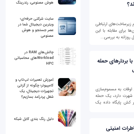
هوش مصنوعی، رندرینگ
د؟
سایت شرکتی حرفه‌ای؛
 زیرساخت‌های ارتباطی
ویترین دیجیتال شما در
ا برای مقابله با این
عصر جستجو و هوش
مصنوعی
روزانه به بررسی...
چالش‌های RAM در
Workloadهای محاسباتی
یی با بردارهای حمله
HPC
آموزش تعمیرات لپ‌تاپ و
کامپیوتر؛ چگونه از گرانی
 (DNS spoofing) که گاهی اوقات به مسموم‌سازی
تجهیزات دیجیتال، یک
امانه نام‌ دامنه (DNS cache poisoning) شهرت دارد، یک حمله
شغل پردرآمد بسازیم؟
 کش پایگاه داده یک
دلیل رنگ بندی کابل شبکه
مخاطرات امنیتی