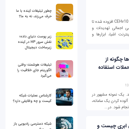
چطور تبلیغات آینده با ما
حرف می‌زند، نه به ما؟
مبحث هکر اینترنت اشیا سرفصلی است که به دوره CEHv10 افزوده شده تا
سی اجمالی تهدیدات و
رنت اشیا، ابزارها و
زیر پوست دنیای داده؛
نقش سرور HP در آینده
زیرساخت دیجیتال
ت‌ها چگونه از
تبلیغات هوشمند؛ وقتی
حملات استفاده
الگوریتم جای خلاقیت را
می‌گیرد
ند. یک نمونه مشهور در
کارشناس عملیات شبکه
فوق پس از آلوده کردن یک سامانه،
کیست و چه وظایفی دارد؟
جام شود. در...
شبکه دسترسی رادیویی باز
دازش ابری چیست و