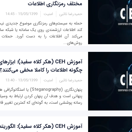
مختلف رمزنگاری اطلاعات
حمیدرضا تائبی
امنیت
15/05/1399 - 14:45
حمله به سیستم‌های رمزنگاری موضوع جدیدی نیس
کند اطلاعات ارزشمندی روی یک سامانه یا شبکه سا
می‌کند آن اطلاعات را به دست آورد. حملات رم
روش‌های...
آموزش CEH (هکر کلاه سفید): ابزار
چگونه اطلاعات را کاملا مخفی می‌کنند؟
حمیدرضا تائبی
امنیت
13/05/1399 - 13:40
پنهان‌نگاری (Steganography) یا ا
پنهانی است و هدف آن پنهان کردن ارتباط به وسیله
رسانه پوششی است، به گونه‌ای که کمترین تغییر قاب
آموزش CEH (هکر کلاه سفید): الگو