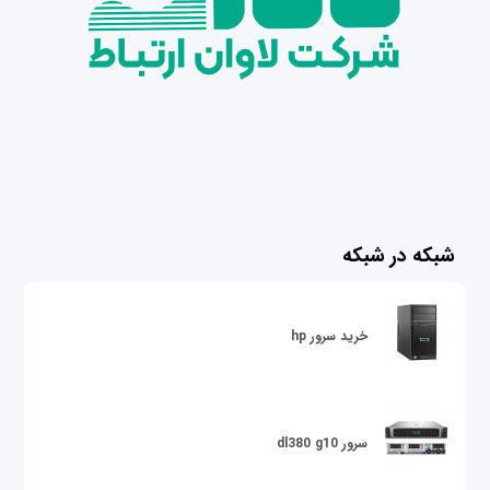
شبکه در شبکه
خرید سرور hp
سرور dl380 g10