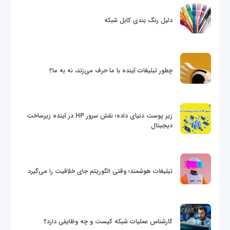
دلیل رنگ بندی کابل شبکه
چطور تبلیغات آینده با ما حرف می‌زند، نه به ما؟
زیر پوست دنیای داده؛ نقش سرور HP در آینده زیرساخت
دیجیتال
تبلیغات هوشمند؛ وقتی الگوریتم جای خلاقیت را می‌گیرد
کارشناس عملیات شبکه کیست و چه وظایفی دارد؟