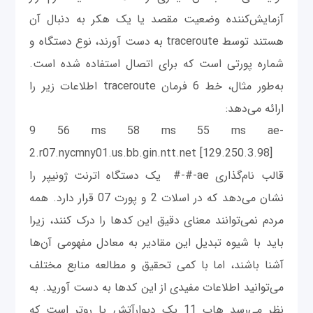
آزمایش‌کننده وضعیت مقصد یا یک هکر به دنبال آن
هستند توسط traceroute به دست آورند، نوع دستگاه و
شماره پورتی است که برای اتصال استفاده شده است.
به‌طور مثال، خط 6 فرمان traceroute اطلاعات زیر را
ارائه می‌دهد:
9 56 ms 58 ms 55 ms ae-
2.r07.nycmny01.us.bb.gin.ntt.net [129.250.3.98]
قالب نام‌گذاری ae-#-# یک دستگاه اترنت ژونیپر را
نشان می‌دهد که در اسلات 2 و پورت 07 قرار دارد. همه
مردم نمی‌توانند معنای دقیق این کدها را درک کنند، زیرا
باید با شیوه تبدیل این مقادیر به معادل مفهومی آن‌ها
آشنا باشند، اما با کمی تحقیق و مطالعه منابع مختلف
می‌توانید اطلاعات مفیدی از این کدها به دست آورید. به
نظر می‌رسد هاپ 11 یک دیوارآتش یا روتر است که