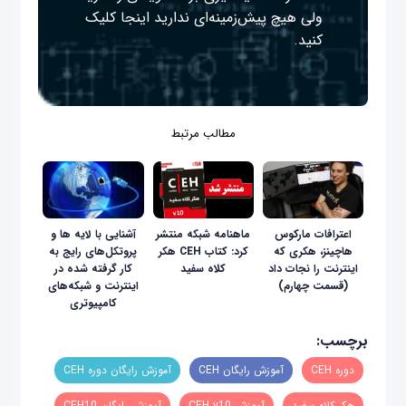
ولی هیچ پیش‌زمینه‌ای ندارید
اینجا
کلیک
کنید.
مطالب مرتبط
اعترافات مارکوس
ماهنامه شبکه منتشر
آشنایی با لایه ها و
هاچینز، هکری که
کرد: کتاب CEH هکر
پروتکل‌های رایج به
اینترنت را نجات داد
کلاه سفید
کار گرفته شده در
(قسمت چهارم)
اینترنت و شبکه‌های
کامپیوتری
برچسب:
دوره CEH
آموزش رایگان CEH
آموزش رایگان دوره CEH
هکر کلاه سفید
آموزش CEH v10
آموزش رایگان CEH10