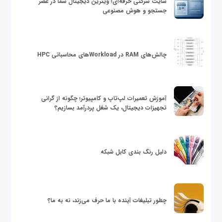
سایت شرکتی حرفه‌ای؛ ویترین دیجیتال شما در عصر
جستجو و هوش مصنوعی
چالش‌های RAM در Workloadهای محاسباتی HPC
آموزش تعمیرات لپ‌تاپ و کامپیوتر؛ چگونه از گرانی
تجهیزات دیجیتال، یک شغل پردرآمد بسازیم؟
دلیل رنگ بندی کابل شبکه
چطور تبلیغات آینده با ما حرف می‌زند، نه به ما؟