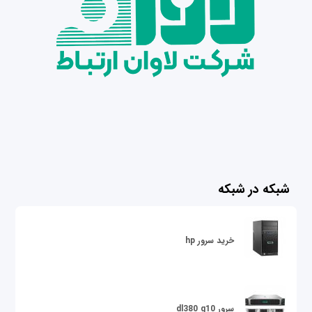
شبکه در شبکه
خرید سرور hp
سرور dl380 g10