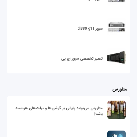
سرور dl380 g11
تعمیر تخصصی سرور اچ پی
متاورس
متاورس می‌تواند پایانی بر گوشی‌ها و تبلت‌های هوشمند
باشد؟