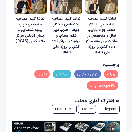
تماشا کنید: مصاحبه
تماشا کنید: مصاحبه
تماشا کنید: مصاحبه
اختصاصی با دکتر
اختصاصی با دکتر
اختصاصی درباره
محمد جواد بابایی،
بهرام زاهدی، دبیر
پروژه شناسایی و
فعال و متخصص در
نظام ممیزی و
پیش ارزیابی مراکز
ساخت و توسعه مراکز
رتبه‌بندی مراکز داده
داده کشور (DCAS)
داده کشور و پروژه
کشور و پروژه ملی
ملی DCAS
DCAS
برچسب:
روبات
هوش مصنوعی
خودکشی
فناوری
Knightscope K5
به اشتراک گذاری مطلب:
Print HTML
Twitter
Telegram