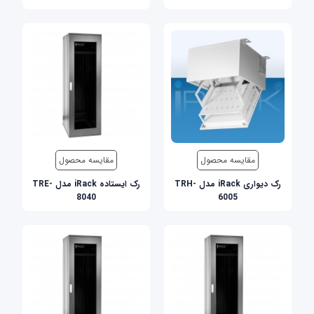
مقایسه محصول
مقایسه محصول
رک دیواری iRack مدل TRH-
رک ایستاده iRack مدل TRE-
8040
6005