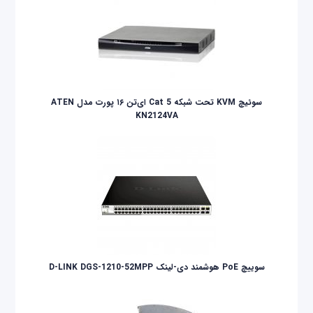
سوئیچ KVM تحت شبکه Cat 5 ای‌تن ۱۶ پورت مدل ATEN
KN2124VA
سوییچ PoE هوشمند دی-لینک D-LINK DGS-1210-52MPP