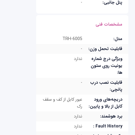
پنل جانبی:
-
مشخصات فنی
مدل:
TRH-6005
قابلیت تحمل وزن:
-
ویژگی درج شماره
ندارد
یونیت روی ستون
ها:
قابلیت نصب درب
-
پانچی:
دریچه‌های ورود
عبور کابل از کف و سقف
کابل از بالا و پایین:
رک
برد هوشمند:
ندارد
Fault History :
ندارد