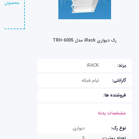
محصولی را 
رک دیواری iRack مدل TRH-6005
برند:
iRACK
گارانتی:
تیام شبکه
فروشنده ها:
مشخصات بدنه
نوع رک:
دیواری
تعداد یونیت:
5