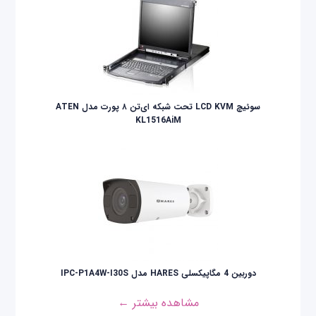
سوئيچ LCD KVM تحت شبکه ای‌تن ۸ پورت مدل ATEN
KL1516AiM
دوربین 4 مگاپیکسلی HARES مدل IPC-P1A4W-I30S
مشاهده بیشتر ←