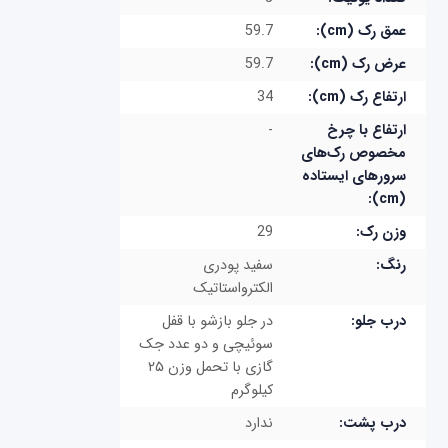
عمق رک (cm):
59.7
عرض رک (cm):
59.7
ارتفاع رک (cm):
34
ارتفاع با چرخ
-
مخصوص رک‌های
سرورهای ایستاده
(cm):
وزن رک:
29
رنگ:
سفید پودری
الکترواستاتیک
درب جلو:
در جلو بازشو با قفل
سوئیچی و دو عدد جک
گازی با تحمل وزن ۲۵
کیلوگرم
درب پشت:
ندارد