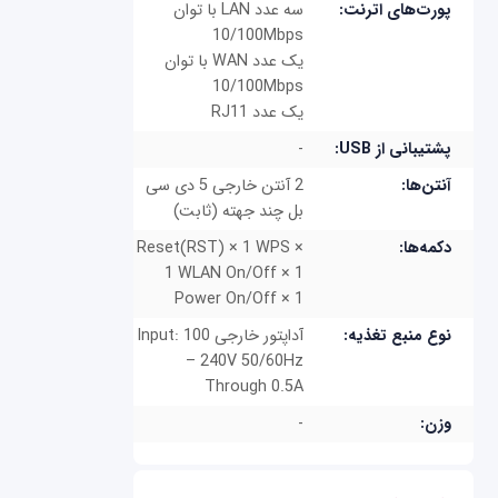
پورت‌های اترنت:
سه عدد LAN با توان
10/100Mbps
یک عدد WAN با توان
10/100Mbps
یک عدد RJ11
پشتیبانی از USB:
-
آنتن‌ها:
2 آنتن خارجی 5 دی سی
بل چند جهته (ثابت)
دکمه‌ها:
Reset(RST) × 1 WPS ×
1 WLAN On/Off × 1
Power On/Off × 1
نوع منبع تغذیه:
آداپتور خارجی Input: 100
– 240V 50/60Hz
Through 0.5A
وزن:
-