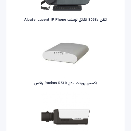
تلفن 8058s آلکاتل لوسنت Alcatel Lucent IP Phone
اکسس پوینت مدل Ruckus R510 راکاس