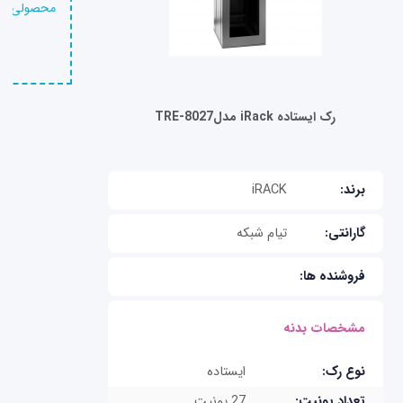
محصولی را 
رک ایستاده iRack مدلTRE-8027
برند:
iRACK
گارانتی:
تیام شبکه
فروشنده ها:
مشخصات بدنه
نوع رک:
ایستاده
تعداد یونیت:
27 یونیت