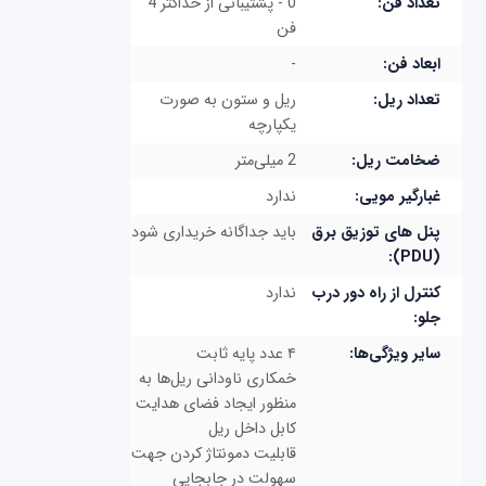
تعداد فن:
0 - پشتیبانی از حداکثر 4
فن
ابعاد فن:
-
تعداد ریل:
ریل و ستون به صورت
یکپارچه
ضخامت ریل:
2 میلی‌متر
غبارگیر مویی:
ندارد
پنل های توزیق برق
باید جداگانه خریداری شود
(PDU):
کنترل از راه دور درب
ندارد
جلو:
سایر ویژگی‌ها:
۴ عدد پایه ثابت
خمکاری ناودانی ریل‌ها به
منظور ایجاد فضای هدایت
کابل داخل ریل
قابلیت دمونتاژ کردن جهت
سهولت در جابجایی