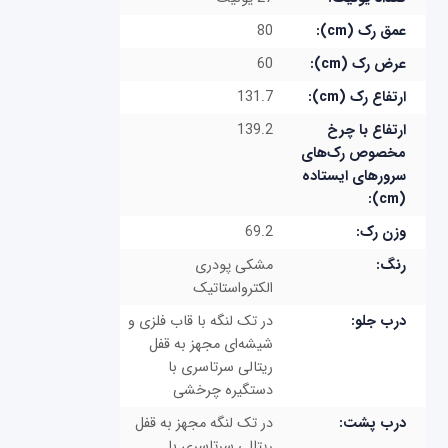
عمق رک (cm):
80
عرض رک (cm):
60
ارتفاع رک (cm):
131.7
ارتفاع با چرخ
139.2
مخصوص رک‌های
سرورهای ایستاده
(cm):
وزن رک:
69.2
رنگ:
مشکی پودری
الکترواستاتیک
درب جلو:
در تک لنگه با قاب فلزی و
شیشه‌ای مجهز به قفل
ریتالی سرتاسری با
دستگیره چرخشی
درب پشت:
در تک لنگه مجهز به قفل
ریتالی سرتاسری با