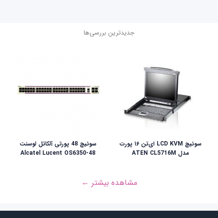
جدیدترین بررسی‌ها
سوئيچ LCD KVM ای‌تن ۱۶ پورت
سوئیچ 48 پورتی آلکاتل لوسنت
مدل ATEN CL5716M
Alcatel Lucent OS6350-48
مشاهده بیشتر ←