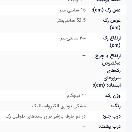
عمق رک (cm):
15 سانتی متر
عرض رک
52.5 سانتی‌متر
(cm):
ارتفاع رک
٢۰۰ سانتی‌متر
(cm):
ارتفاع با چرخ
--
مخصوص
رک‌های
سرورهای
ایستاده (cm):
وزن رک:
١٢ کیلوگرم
رنگ:
مشکی پودری الکترواستاتیک
درب جلو:
در دو طرف بازشو برای سبدهای طرفین رک
درب پشت:
--