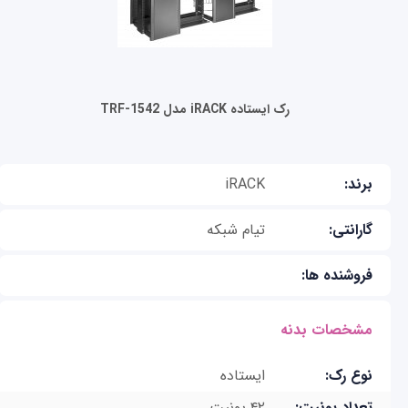
رک ایستاده iRACK مدل TRF-1542
برند:
iRACK
گارانتی:
تیام شبکه
فروشنده ها:
مشخصات بدنه
نوع رک:
ایستاده
تعداد یونیت:
۴٢ یونیت