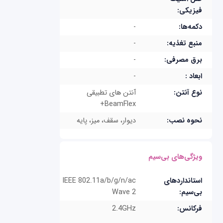
فیزیکی:
دکمه‌ها:
-
منبع تغذیه:
-
برق مصرفی:
-
ابعاد :
-
نوع آنتن:
BeamFlex+
نحوه نصب:
دیوار، سقف، میز، پایه
ویژگی‌های بی‌سیم
استانداردهای
IEEE 802.11a/b/g/n/ac
بی‌سیم:
Wave 2
فرکانس:
2.4GHz