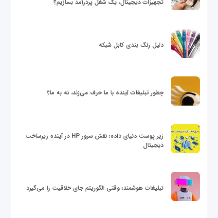
تجهیزات دیجیتال، یک شغل پردرآمد بسازیم؟
دلیل رنگ بندی کابل شبکه
چطور تبلیغات آینده با ما حرف می‌زند، نه به ما؟
زیر پوست دنیای داده؛ نقش سرور HP در آینده زیرساخت
دیجیتال
تبلیغات هوشمند؛ وقتی الگوریتم جای خلاقیت را می‌گیرد