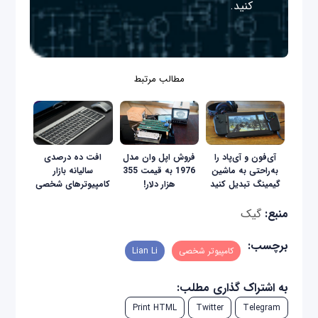
کنید.
مطالب مرتبط
آی‌فون و آی‌پاد را
فروش اپل وان مدل
افت ده درصدی
به‌راحتی به ماشین
1976 به قیمت 355
سالیانه بازار
گیمینگ تبدیل کنید
هزار دلار!
کامپیوترهای شخصی
منبع:
گیک
برچسب:
کامپیوتر شخصی
Lian Li
به اشتراک گذاری مطلب:
Print HTML
Twitter
Telegram