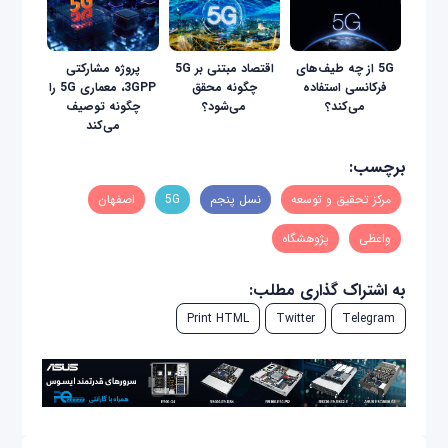
5G از چه طیف‌های
اقتصاد مبتنی بر 5G
پروژه مشارکتی
فرکانسی استفاده
چگونه محقق
3GPP، معماری 5G را
می‌کند؟
می‌شود؟
چگونه توصیف
می‌کند
برچسب:
مرکز تحقیق و توسعه
نسل پنجم
5G
اصفهان
واعظی
پژوهشگاه
به اشتراک گذاری مطلب:
Print HTML
Twitter
Telegram