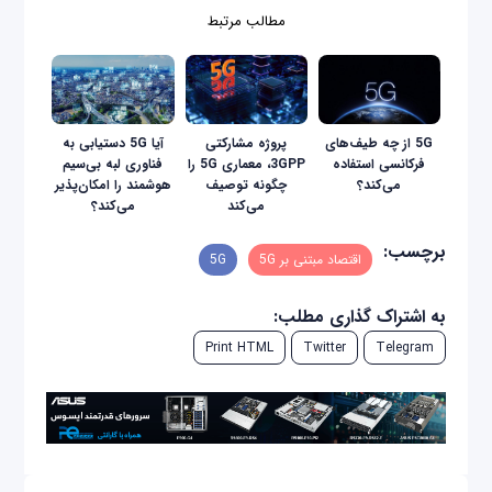
مطالب مرتبط
5G از چه طیف‌های
پروژه مشارکتی
آیا 5G دستیابی به
فرکانسی استفاده
3GPP، معماری 5G را
فناوری لبه بی‌سیم
می‌کند؟
چگونه توصیف
هوشمند را امکان‌پذیر
می‌کند
می‌کند؟
برچسب:
اقتصاد مبتنی بر 5G
5G
به اشتراک گذاری مطلب:
Print HTML
Twitter
Telegram