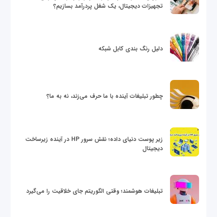
تجهیزات دیجیتال، یک شغل پردرآمد بسازیم؟
دلیل رنگ بندی کابل شبکه
چطور تبلیغات آینده با ما حرف می‌زند، نه به ما؟
زیر پوست دنیای داده؛ نقش سرور HP در آینده زیرساخت
دیجیتال
تبلیغات هوشمند؛ وقتی الگوریتم جای خلاقیت را می‌گیرد