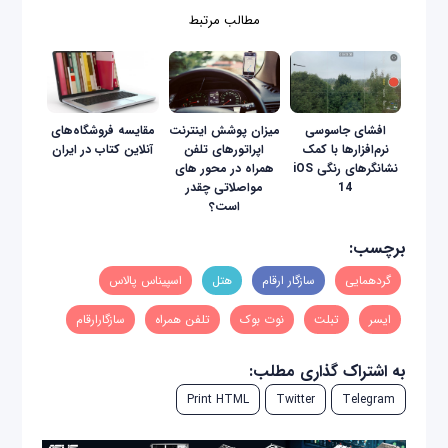
مطالب مرتبط
افشای جاسوسی
میزان پوشش اینترنت
مقایسه فروشگاه‌های
نرم‌افزارها با کمک
اپراتورهای تلفن
آنلاین کتاب در ایران
نشانگرهای رنگی iOS
همراه در محور های
14
مواصلاتی چقدر
است؟
برچسب:
گردهمایی
سازگار ارقام
هتل
اسپیناس پالاس
ایسر
تبلت
نوت بوک
تلفن همراه
سازگارارقام
به اشتراک گذاری مطلب:
Print HTML
Twitter
Telegram