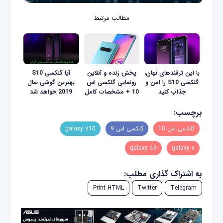
مطالب مرتبط
با این ترفندهای نهان،
پخش زنده و آنلاین
آیا گلکسی S10
گلکسی S10 را امن و
رونمایی گلکسی اس
بهترین گوشی سال
جذاب کنید
10 + مشخصات کامل
2019 خواهد شد
برچسب:
گلکسی اس 10
گلکسی اس 9
galaxy s10
galaxy s9
galaxy x
به اشتراک گذاری مطلب:
Print HTML
Twitter
Telegram