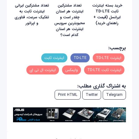
خرید بسته اینترنت
تعداد مشترکین
تعداد مشترکین ایرانی
ثابت TD-LTE
اینترنت هر استان
اینترنت ثابت به
ایرانسل (قیمت +
چقدر است و
تفکیک سرعت، فناوری
راهنمای خرید)
محبوبترین سرویس
و اپراتور
اینترنت هر استان
کدام است؟
برچسب:
اینترنت TD-LTE
TD-LTE
اینترنت ثابت
اینترنت ثابت TD-LTE
وایمکس
اینترنت ال تی ای
به اشتراک گذاری مطلب:
Print HTML
Twitter
Telegram