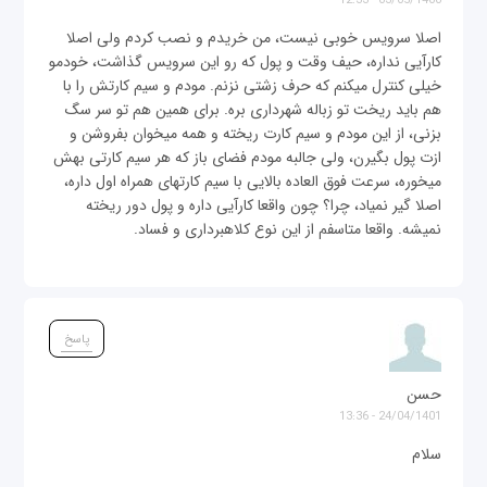
03/05/1400 - 12:33
اصلا سرویس خوبی نیست، من خریدم و نصب کردم ولی اصلا
کارآیی نداره، حیف وقت و پول که رو این سرویس گذاشت، خودمو
خیلی کنترل میکنم که حرف زشتی نزنم. مودم و سیم کارتش را با
هم باید ریخت تو زباله شهرداری بره. برای همین هم تو سر سگ
بزنی، از این مودم و سیم کارت ریخته و همه میخوان بفروشن و
ازت پول بگیرن، ولی جالبه مودم فضای باز که هر سیم کارتی بهش
میخوره، سرعت فوق العاده بالایی با سیم کارتهای همراه اول داره،
اصلا گیر نمیاد، چرا؟ چون واقعا کارآیی داره و پول دور ریخته
نمیشه. واقعا متاسفم از این نوع کلاهبرداری و فساد.
پاسخ
حسن
24/04/1401 - 13:36
سلام