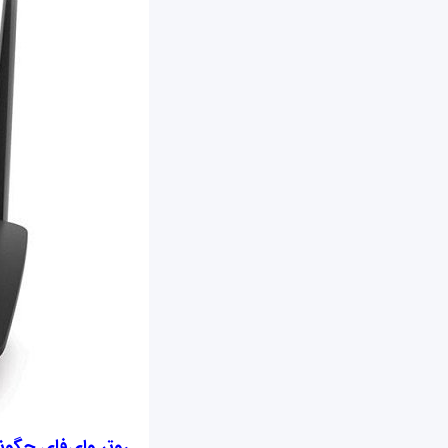
روتر وای‌فای چگونه