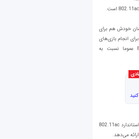
دارد، در زمان خودش هم برای
رای انجام بازی‌های
ویدیویی یا تماشای محتوای 4K ایده‌آل نیست. از طرف دیگر، روترهای 802.11n عموما نسبت به
ادی
کنید
اگر برای شما سرعت مهم‌ترین دلیل خرید روتر جدید است حتما باید مطمئن شوید که از استاندارد 802.11ac