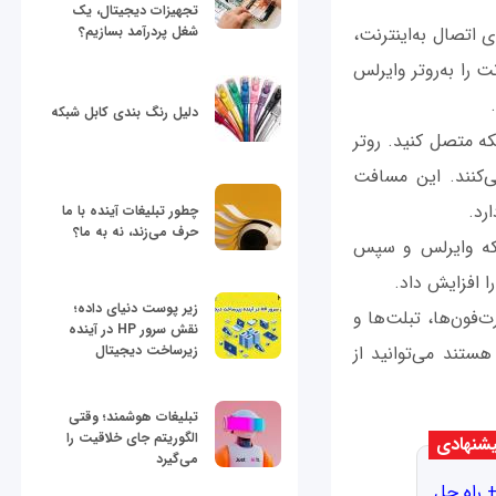
تجهیزات دیجیتال، یک
شغل پردرآمد بسازیم؟
ی اتصال به‌اینترنت،
ت را به‌روتر وایرلس
دلیل رنگ بندی کابل شبکه
که متصل کنید. روتر
ولا مسافتی بین 90 تا 300 متر را طی می‌کنند. این مسافت
رد.
چطور تبلیغات آینده با ما
حرف می‌زند، نه به ما؟
بکه وایرلس و سپس
 افزایش داد.
زیر پوست دنیای داده؛
‌فون‌ها، تبلت‌ها و
نقش سرور HP در آینده
زیرساخت دیجیتال
هستند می‌توانید از
تبلیغات هوشمند؛ وقتی
الگوریتم جای خلاقیت را
شنهادی
می‌گیرد
 راه حل