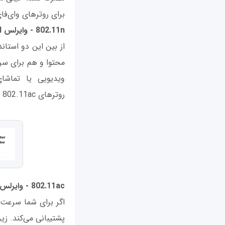
برای روترهای وای‌فای دو استا
802.11n - وایرلس N
محتوا و هم برای سرع
روترهای 802.11ac ارزان‌تر هستند.
802.11ac - وایرلس AC
پشتیبانی می‌کند. زیرا 802.11ac نسبت به استانداردهای قدیمی‌تر وای‌فای، سرعت بالاتری ارائه