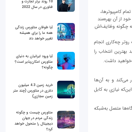
10 روند برتر تجارت و
فناوری در سال 2022
تمام کامپیوترها،
ود از آن بهره‌مند
ن‌که چگونه وظایف‌اش
آیا طوفان متاورس زندگی
همه ما را برای همیشه
تغییر خواهد داد
روتر چه‌کاری انجام
 بهترین انتخاب را
آیا ورود ایرانیان به دنیای
د خواهید داشت.
متاورس امکان‌پذیر است؟
چگونه؟
می‌کند و به آن‌ها
خرید زمین 4.3 میلیون
ن‌که نیازی به کابل
دلاری در متاورس (چند متر
زمین مجازی)
اه‌ها متصل به‌شبکه
متاورس چیست و چگونه
زندگی مردم در جهان
دیجیتال را متحول خواهد
کرد؟