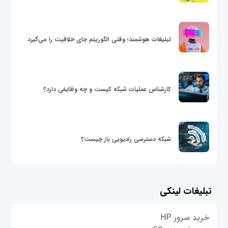
تبلیغات هوشمند؛ وقتی الگوریتم جای خلاقیت را می‌گیرد
کارشناس عملیات شبکه کیست و چه وظایفی دارد؟
شبکه دسترسی رادیویی باز چیست؟
تبلیغات لینکی
خرید سرور HP