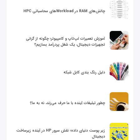
چالش‌های RAM در Workloadهای محاسباتی HPC
آموزش تعمیرات لپ‌تاپ و کامپیوتر؛ چگونه از گرانی
تجهیزات دیجیتال، یک شغل پردرآمد بسازیم؟
دلیل رنگ بندی کابل شبکه
چطور تبلیغات آینده با ما حرف می‌زند، نه به ما؟
زیر پوست دنیای داده؛ نقش سرور HP در آینده زیرساخت
دیجیتال