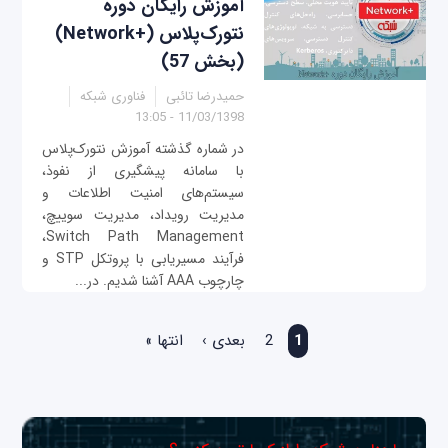
آموزش رایگان دوره
نتورک‌پلاس (+Network)
(بخش 57)
حمیدرضا تائبی
فناوری شبکه
11/03/1398 - 13:05
در شماره گذشته آموزش نتورک‌پلاس
با سامانه پیشگیری از نفوذ،
سیستم‌های امنیت اطلاعات و
مدیریت رویداد، مدیریت سوییچ،
Switch Path Management،
فرآیند مسیریابی با پروتکل STP و
چارچوب AAA آشنا شدیم. در...
صفحه‌ها
1
2
بعدی ›
انتها »