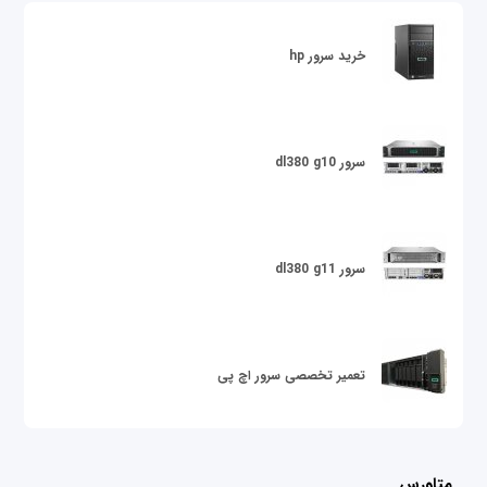
خرید سرور hp
سرور dl380 g10
سرور dl380 g11
تعمیر تخصصی سرور اچ پی
متاورس