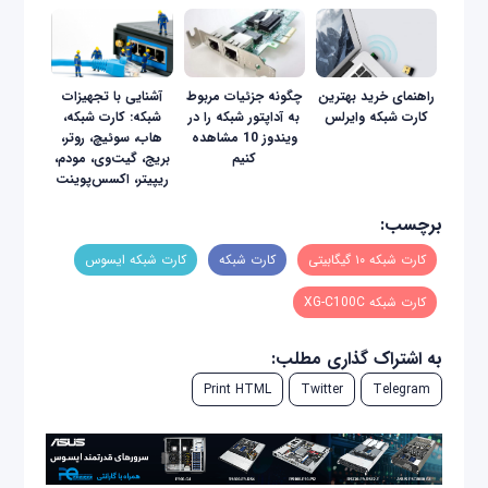
راهنمای خرید بهترین
چگونه جزئیات مربوط
آشنایی با تجهیزات
کارت شبکه وایرلس
به آداپتور شبکه را در
شبکه: کارت شبکه،
ویندوز 10 مشاهده
هاب، سوئیچ، روتر،
کنیم
بریج، گیت‌وی، مودم،
ریپیتر، اکسس‌پوینت
برچسب:
کارت شبکه ۱۰ گیگابیتی
کارت شبکه
کارت شبکه ایسوس
کارت شبکه XG-C100C
به اشتراک گذاری مطلب:
Print HTML
Twitter
Telegram