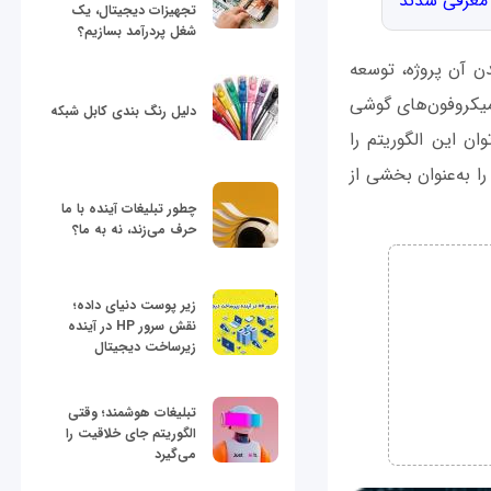
تجهیزات دیجیتال، یک
شغل پردرآمد بسازیم؟
درجه بوده که با متوقف شدن آن پروژه، توسعه
 میکروفون‌های گوشی
دلیل رنگ بندی کابل شبکه
 این الگوریتم را
ا به‌عنوان بخشی از
چطور تبلیغات آینده با ما
حرف می‌زند، نه به ما؟
زیر پوست دنیای داده؛
نقش سرور HP در آینده
زیرساخت دیجیتال
تبلیغات هوشمند؛ وقتی
الگوریتم جای خلاقیت را
می‌گیرد