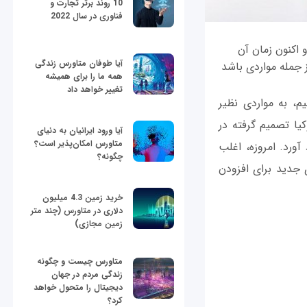
10 روند برتر تجارت و
فناوری در سال 2022
 اکنون زمان آن
آیا طوفان متاورس زندگی
 جمله مواردی باشد
همه ما را برای همیشه
تغییر خواهد داد
م، به مواردی نظیر
یا تصمیم گرفته در
آیا ورود ایرانیان به دنیای
متاورس امکان‌پذیر است؟
ورد. امروزه، اغلب
چگونه؟
 جدید برای افزودن
خرید زمین 4.3 میلیون
دلاری در متاورس (چند متر
زمین مجازی)
متاورس چیست و چگونه
زندگی مردم در جهان
دیجیتال را متحول خواهد
کرد؟