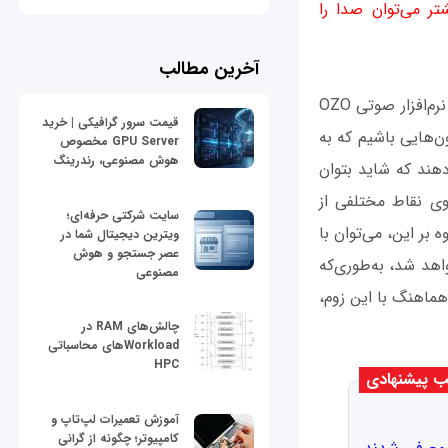
تر می‌توان صدا را
آخرین مطالب
قابلیت زوم و تمرکز صوتی روی سوژه از جمله ابزارهایی هستند که نوکیا قصد دارد در قالب نرم‌افزار صوتی OZO
قیمت سرور گرافیکی | خرید
ن‌هایی باشیم که به
GPU Server مخصوص
هوش مصنوعی، رندرینگ
‌دهند که شاید بتوان
روی نقاط مختلفی از
سایت شرکتی حرفه‌ای؛
بر این، می‌توان با
ویترین دیجیتال شما در
عصر جستجو و هوش
واهد شد، به‌طوری‌که
مصنوعی
هماهنگ با این زوم،
چالش‌های RAM در
Workloadهای محاسباتی
HPC
 پیشنهادی
آموزش تعمیرات لپ‌تاپ و
کامپیوتر؛ چگونه از گرانی