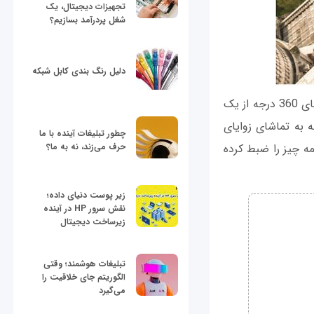
تجهیزات دیجیتال، یک
شغل پردرآمد بسازیم؟
دلیل رنگ بندی کابل شبکه
یک ویدیو 360 درجه با استفاده دوربینی تهیه می‌شود که قادر است به طور همزمان یک نمای 360 درجه از یک
زدیدکنندگان این توانایی را دارند تا با چرخاندن یک ویدیو 360 درجه به تماشای زوایای
چطور تبلیغات آینده با ما
 توسط دوربینی تهیه شده باشد که به صورت 360 درجه همه چیز را ضبط کرده
حرف می‌زند، نه به ما؟
زیر پوست دنیای داده؛
نقش سرور HP در آینده
زیرساخت دیجیتال
تبلیغات هوشمند؛ وقتی
الگوریتم جای خلاقیت را
می‌گیرد