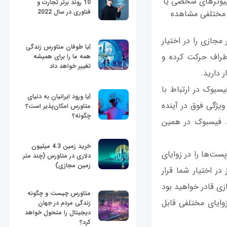
امپیوترهای شخصی یا
10 روند برتر تجارت و
فناوری در سال 2022
ی مختلفی مشاهده
مجازی را در اختیار
آیا طوفان متاورس زندگی
طراف حرکت کرده و
همه ما را برای همیشه
تغییر خواهد داد
بوک در ارتباط با
آیا ورود ایرانیان به دنیای
. ویژگی فوق در آینده
متاورس امکان‌پذیر است؟
چگونه؟
. فیسبوک در همین
خرید زمین 4.3 میلیون
ست‌ها را در زوایای
دلاری در متاورس (چند متر
زمین مجازی)
ر اختیار شما قرار
ازی قادر خواهید بود
متاورس چیست و چگونه
وایای مختلفی قابل
زندگی مردم در جهان
دیجیتال را متحول خواهد
کرد؟