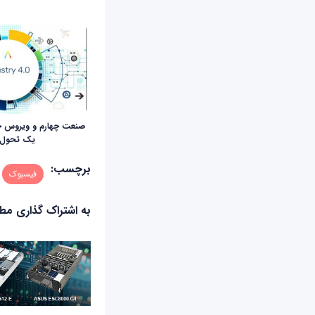
صنعت چهارم و ویروس جه
یک تحول 
برچسب:
فیسبوک
به اشتراک گذاری م