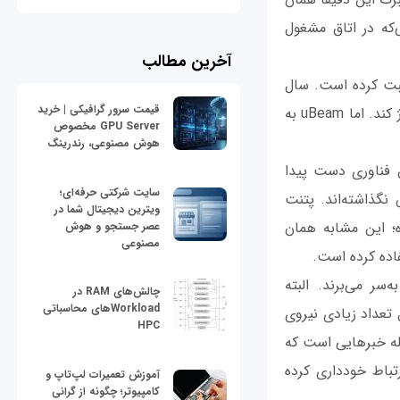
‌که در اتاق مشغول
آخرین مطالب
خود ثبت کرده است. سال
قیمت سرور گرافیکی | خرید
2010 سیستمی مطرح شد که با استفاده از کامپیوتر شخصی قادر بود چندین گوشی را شارژ کند. اما uBeam به
GPU Server مخصوص
هوش مصنوعی، رندرینگ
ی نزدیک به این فناوری دست پیدا
سایت شرکتی حرفه‌ای؛
نگذاشته‌اند. پتنت
ویترین دیجیتال شما در
ده؛ این مشابه همان
عصر جستجو و هوش
مصنوعی
ر می‌برند. البته
چالش‌های RAM در
Workloadهای محاسباتی
 تعداد زیادی نیروی
HPC
له خبرهایی است که
رتباط خودداری کرده
آموزش تعمیرات لپ‌تاپ و
کامپیوتر؛ چگونه از گرانی