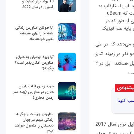
10 روند برتر تجارت و
روه uBeam را با استارتاپ Theranos مقایسه کرد؛ این استارتاپ به
فناوری در سال 2022
دلیل مشکلاتی که در محصولش وجود داشت اعتبارش خدشه‌دار شد. این مهندس معتقد است که uBeam
آن‌طور که در
ن پایه علم فیزیک
آیا طوفان متاورس زندگی
همه ما را برای همیشه
تغییر خواهد داد
 اینترنت نشان می‌دهد که در طی
 نفر در زمینه شارژ
آیا ورود ایرانیان به دنیای
بی‌سیم و فناوری اولتراسونیک تخصص دارند و هر دو در حال حاضر در استخدام شرکت اپل هستند. اپل در ۲
متاورس امکان‌پذیر است؟
چگونه؟
ست.
خرید زمین 4.3 میلیون
شنهادی
دلاری در متاورس (چند متر
زمین مجازی)
صب کنید!
متاورس چیست و چگونه
زندگی مردم در جهان
اوایل سال جاری میلادی بلومبرگ در گزارشی خبر از استفاده از این فناوری در آی‌فون‌های اپل برای سال 2017
دیجیتال را متحول خواهد
کرد؟
مبرگ این دقیقا همان