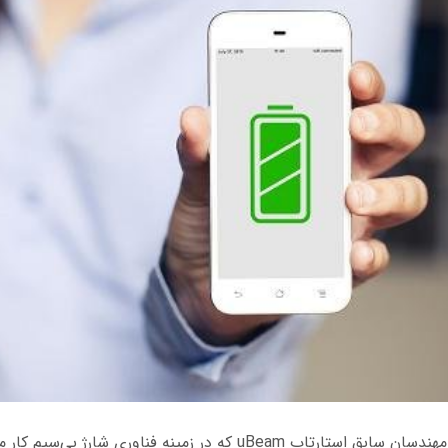
هفته گذشته یکی از مهندسان سابق استارتاپ uBeam که در زمینه فناوری شارژ