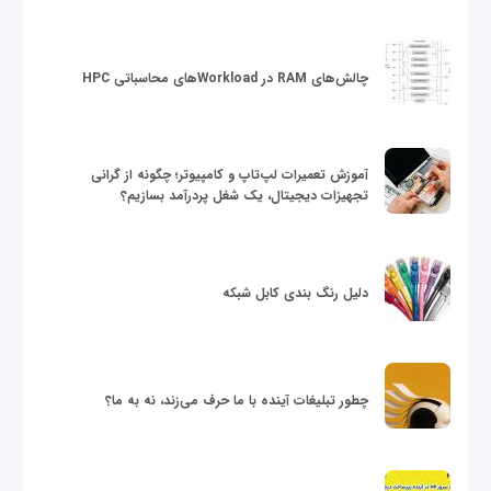
چالش‌های RAM در Workloadهای محاسباتی HPC
آموزش تعمیرات لپ‌تاپ و کامپیوتر؛ چگونه از گرانی
تجهیزات دیجیتال، یک شغل پردرآمد بسازیم؟
دلیل رنگ بندی کابل شبکه
چطور تبلیغات آینده با ما حرف می‌زند، نه به ما؟