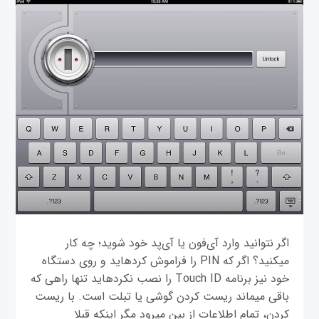
اگر نتوانید وارد آی‌فون یا آی‌پد خود شوید؛ چه کار
می‫کنید؟ اگر که PIN را فراموش کرده‫اید و روی دستگاه
خود نیز برنامه Touch ID را نصب نکرده‫اید تنها راهی که
باقی می‫ماند ریست کردن گوشی یا تبلت است. با ریست
کردن، تمام اطلاعات از بین می‫رود مگر این‫که قبلا