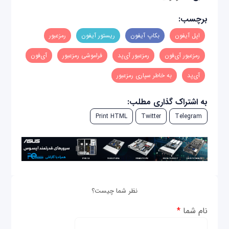
برچسب:
اپل آیفون
بکاپ آیفون
ریستور آیفون
رمزعبور
رمزعبور آی‌فون
رمزعبور آی‌پد
فراموشی رمزعبور
آی‌فون
آی‌پد
به خاطر سپاری رمزعبور
به اشتراک گذاری مطلب:
Print HTML
Twitter
Telegram
نظر شما چیست؟
نام شما
*