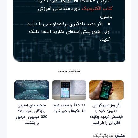
فارسی +Network
اینجا
کلیک کنید.
کتاب الکترونیک
دوره مقدماتی آموزش
پایتون
اگر قصد یادگیری برنامه‌نویسی را دارید
ولی هیچ پیش‌زمینه‌ای ندارید
اینجا
کلیک
کنید.
مطالب مرتبط
اگر رمز عبور گوشی
iOS 11 را نصب کنید
متخصصان امنیتی
اندروید خود را
تا هکرها را دور کنید
رمزنگاری توانستند
فراموش کردید چگونه
320 میلیون رمزعبور
قفل آن را باز کنید
را بشکنند
منبع:
هاوتوگیک